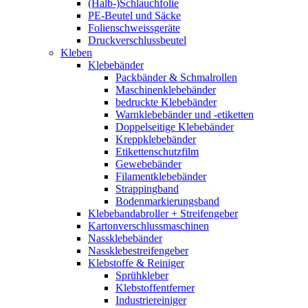
(Halb-)Schlauchfolie
PE-Beutel und Säcke
Folienschweissgeräte
Druckverschlussbeutel
Kleben
Klebebänder
Packbänder & Schmalrollen
Maschinenklebebänder
bedruckte Klebebänder
Warnklebebänder und -etiketten
Doppelseitige Klebebänder
Kreppklebebänder
Etikettenschutzfilm
Gewebebänder
Filamentklebebänder
Strappingband
Bodenmarkierungsband
Klebebandabroller + Streifengeber
Kartonverschlussmaschinen
Nassklebebänder
Nassklebestreifengeber
Klebstoffe & Reiniger
Sprühkleber
Klebstoffentferner
Industriereiniger