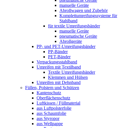
pneumatische Geräte
manuelle Geräte
Abrollwagen und Zubehör
Komplettumreifungssysteme für
Stahlband
für textile Umreifungsbänder
manuelle Geräte
pneumatische Geräte
Abrollgeräte
PP- und PET-Umreifungsbänder
PP-Bänder
PET-Bänder
Verpackungsstahlband
Umreifen mit Textilband
Textile Umreifungsbänder
Klemmen und Hülsen
Umreifen mit Dehnband
Füllen, Polstern und Schützen
Kantenschutz
Oberflächenschutz
Luftkissen / Füllmaterial
aus Luftpolsterfolie
aus Schaumfolie
aus Styropor
aus Wellpappe