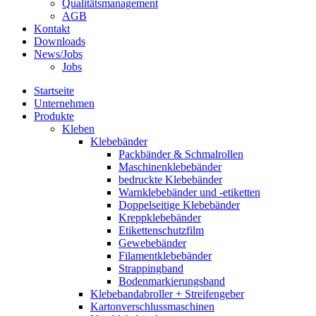
Qualitätsmanagement
AGB
Kontakt
Downloads
News/Jobs
Jobs
Startseite
Unternehmen
Produkte
Kleben
Klebebänder
Packbänder & Schmalrollen
Maschinenklebebänder
bedruckte Klebebänder
Warnklebebänder und -etiketten
Doppelseitige Klebebänder
Kreppklebebänder
Etikettenschutzfilm
Gewebebänder
Filamentklebebänder
Strappingband
Bodenmarkierungsband
Klebebandabroller + Streifengeber
Kartonverschlussmaschinen