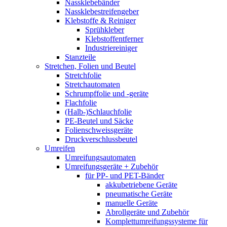
Nassklebebänder
Nassklebestreifengeber
Klebstoffe & Reiniger
Sprühkleber
Klebstoffentferner
Industriereiniger
Stanzteile
Stretchen, Folien und Beutel
Stretchfolie
Stretchautomaten
Schrumpffolie und -geräte
Flachfolie
(Halb-)Schlauchfolie
PE-Beutel und Säcke
Folienschweissgeräte
Druckverschlussbeutel
Umreifen
Umreifungsautomaten
Umreifungsgeräte + Zubehör
für PP- und PET-Bänder
akkubetriebene Geräte
pneumatische Geräte
manuelle Geräte
Abrollgeräte und Zubehör
Komplettumreifungssysteme für