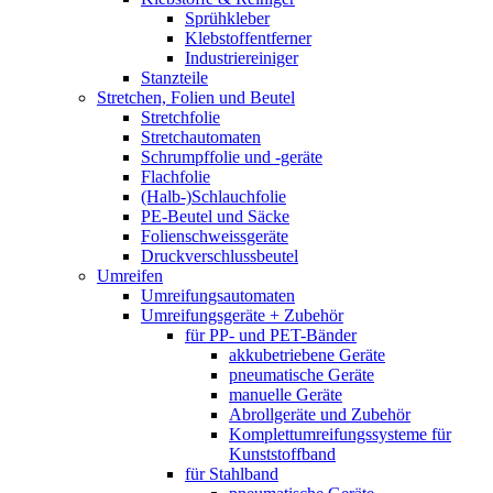
Sprühkleber
Klebstoffentferner
Industriereiniger
Stanzteile
Stretchen, Folien und Beutel
Stretchfolie
Stretchautomaten
Schrumpffolie und -geräte
Flachfolie
(Halb-)Schlauchfolie
PE-Beutel und Säcke
Folienschweissgeräte
Druckverschlussbeutel
Umreifen
Umreifungsautomaten
Umreifungsgeräte + Zubehör
für PP- und PET-Bänder
akkubetriebene Geräte
pneumatische Geräte
manuelle Geräte
Abrollgeräte und Zubehör
Komplettumreifungssysteme für
Kunststoffband
für Stahlband