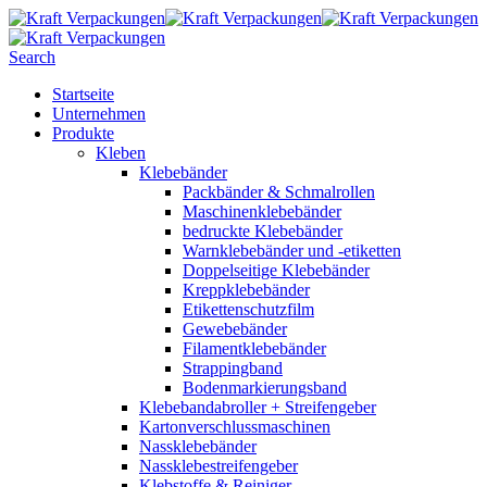
Search
Startseite
Unternehmen
Produkte
Kleben
Klebebänder
Packbänder & Schmalrollen
Maschinenklebebänder
bedruckte Klebebänder
Warnklebebänder und -etiketten
Doppelseitige Klebebänder
Kreppklebebänder
Etikettenschutzfilm
Gewebebänder
Filamentklebebänder
Strappingband
Bodenmarkierungsband
Klebebandabroller + Streifengeber
Kartonverschlussmaschinen
Nassklebebänder
Nassklebestreifengeber
Klebstoffe & Reiniger