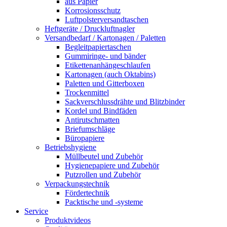
aus Papier
Korrosionsschutz
Luftpolsterversandtaschen
Heftgeräte / Druckluftnagler
Versandbedarf / Kartonagen / Paletten
Begleitpapiertaschen
Gummiringe- und bänder
Etikettenanhängeschlaufen
Kartonagen (auch Oktabins)
Paletten und Gitterboxen
Trockenmittel
Sackverschlussdrähte und Blitzbinder
Kordel und Bindfäden
Antirutschmatten
Briefumschläge
Büropapiere
Betriebshygiene
Müllbeutel und Zubehör
Hygienepapiere und Zubehör
Putzrollen und Zubehör
Verpackungstechnik
Fördertechnik
Packtische und -systeme
Service
Produktvideos