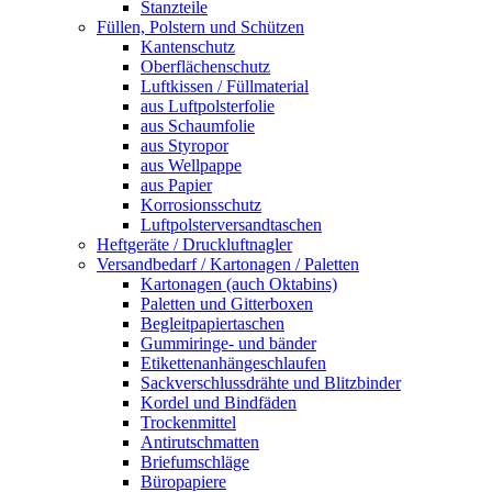
Stanzteile
Füllen, Polstern und Schützen
Kantenschutz
Oberflächenschutz
Luftkissen / Füllmaterial
aus Luftpolsterfolie
aus Schaumfolie
aus Styropor
aus Wellpappe
aus Papier
Korrosionsschutz
Luftpolsterversandtaschen
Heftgeräte / Druckluftnagler
Versandbedarf / Kartonagen / Paletten
Kartonagen (auch Oktabins)
Paletten und Gitterboxen
Begleitpapiertaschen
Gummiringe- und bänder
Etikettenanhängeschlaufen
Sackverschlussdrähte und Blitzbinder
Kordel und Bindfäden
Trockenmittel
Antirutschmatten
Briefumschläge
Büropapiere