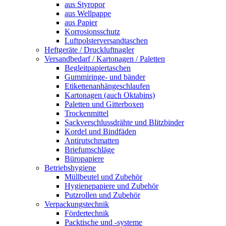
aus Styropor
aus Wellpappe
aus Papier
Korrosionsschutz
Luftpolsterversandtaschen
Heftgeräte / Druckluftnagler
Versandbedarf / Kartonagen / Paletten
Begleitpapiertaschen
Gummiringe- und bänder
Etikettenanhängeschlaufen
Kartonagen (auch Oktabins)
Paletten und Gitterboxen
Trockenmittel
Sackverschlussdrähte und Blitzbinder
Kordel und Bindfäden
Antirutschmatten
Briefumschläge
Büropapiere
Betriebshygiene
Müllbeutel und Zubehör
Hygienepapiere und Zubehör
Putzrollen und Zubehör
Verpackungstechnik
Fördertechnik
Packtische und -systeme