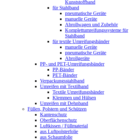
Kunststoffband
für Stahlband
pneumatische Geräte
manuelle Geräte
Abrollwagen und Zubehör
Komplettumreifungssysteme für
Stahlband
für textile Umreifungsbänder
manuelle Geräte
pneumatische Geräte
Abrollgeräte
PP- und PET-Umreifungsbänder
PP-Bänder
PET-Bänder
Verpackungsstahlband
Umreifen mit Textilband
Textile Umreifungsbänder
Klemmen und Hülsen
Umreifen mit Dehnband
Füllen, Polstern und Schützen
Kantenschutz
Oberflächenschutz
Luftkissen / Füllmaterial
aus Luftpolsterfolie
aus Schaumfolie