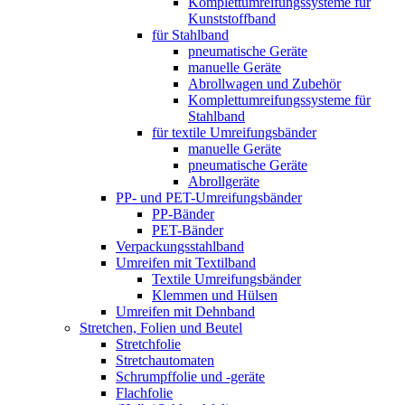
Komplett­umreifungs­systeme für
Kunststoffband
für Stahlband
pneumatische Geräte
manuelle Geräte
Abrollwagen und Zubehör
Komplett­umreifungs­systeme für
Stahlband
für textile Umreifungsbänder
manuelle Geräte
pneumatische Geräte
Abrollgeräte
PP- und PET-Umreifungsbänder
PP-Bänder
PET-Bänder
Verpackungsstahlband
Umreifen mit Textilband
Textile Umreifungsbänder
Klemmen und Hülsen
Umreifen mit Dehnband
Stretchen, Folien und Beutel
Stretchfolie
Stretchautomaten
Schrumpffolie und -geräte
Flachfolie