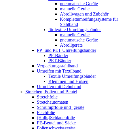
pneumatische Geräte
manuelle Geräte
Abrollwagen und Zubehör
Komplett­umreifungs­systeme für
Stahlband
für textile Umreifungsbänder
manuelle Geräte
pneumatische Geräte
Abrollgeräte
PP- und PET-Umreifungsbänder
PP-Bänder
PET-Bänder
Verpackungsstahlband
Umreifen mit Textilband
Textile Umreifungsbänder
Klemmen und Hülsen
Umreifen mit Dehnband
Stretchen, Folien und Beutel
Stretchfolie
Stretchautomaten
Schrumpffolie und -geräte
Flachfolie
(Halb-)Schlauchfolie
PE-Beutel und Säcke
Folienschweissgeräte