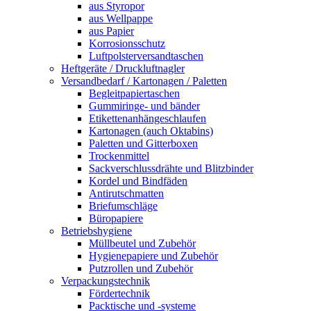
aus Styropor
aus Wellpappe
aus Papier
Korrosionsschutz
Luftpolsterversandtaschen
Heftgeräte / Druckluftnagler
Versandbedarf / Kartonagen / Paletten
Begleitpapiertaschen
Gummiringe- und bänder
Etikettenanhängeschlaufen
Kartonagen (auch Oktabins)
Paletten und Gitterboxen
Trockenmittel
Sackverschlussdrähte und Blitzbinder
Kordel und Bindfäden
Antirutschmatten
Briefumschläge
Büropapiere
Betriebshygiene
Müllbeutel und Zubehör
Hygienepapiere und Zubehör
Putzrollen und Zubehör
Verpackungstechnik
Fördertechnik
Packtische und -systeme