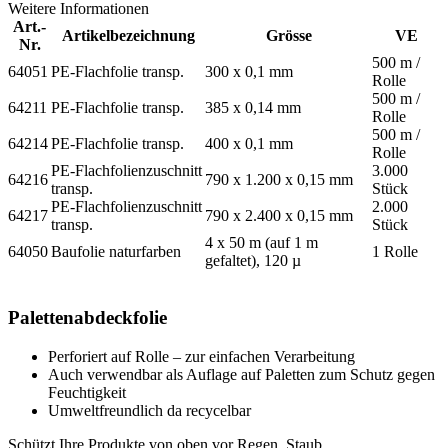
Weitere Informationen
Art.-
Artikelbezeichnung
Grösse
VE
Nr.
500 m /
64051
PE-Flachfolie transp.
300 x 0,1 mm
Rolle
500 m /
64211
PE-Flachfolie transp.
385 x 0,14 mm
Rolle
500 m /
64214
PE-Flachfolie transp.
400 x 0,1 mm
Rolle
PE-Flachfolienzuschnitt
3.000
64216
790 x 1.200 x 0,15 mm
transp.
Stück
PE-Flachfolienzuschnitt
2.000
64217
790 x 2.400 x 0,15 mm
transp.
Stück
4 x 50 m (auf 1 m
64050
Baufolie naturfarben
1 Rolle
gefaltet), 120 µ
Palettenabdeckfolie
Perforiert auf Rolle – zur einfachen Verarbeitung
Auch verwendbar als Auflage auf Paletten zum Schutz gegen
Feuchtigkeit
Umweltfreundlich da recycelbar
Schützt Ihre Produkte von oben vor Regen, Staub,