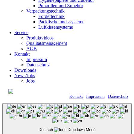
Hygienepapiere und Zubehör
Putzrollen und Zubehör
Verpackungstechnik
Fördertechnik
Packtische und -systeme
Luftkissensysteme
Service
Produktvideos
Qualitätsmanagement
AGB
Kontakt
Impressum
Datenschutz
Downloads
News/Jobs
Jobs
© 2021 Kraft GmbH Verpackungen •
Römerweg 11 • 58513 Lüdenscheid |
Kontakt
|
Impressum
|
Datenschutz
Deutsch