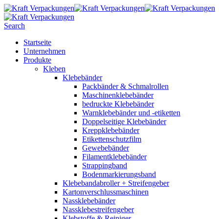
Search
Startseite
Unternehmen
Produkte
Kleben
Klebebänder
Packbänder & Schmalrollen
Maschinenklebebänder
bedruckte Klebebänder
Warnklebebänder und -etiketten
Doppelseitige Klebebänder
Kreppklebebänder
Etikettenschutzfilm
Gewebebänder
Filamentklebebänder
Strappingband
Bodenmarkierungsband
Klebebandabroller + Streifengeber
Kartonverschlussmaschinen
Nassklebebänder
Nassklebestreifengeber
Klebstoffe & Reiniger