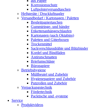
aus Papier
Korrosionsschutz
Luftpolsterversandtaschen
Heftgeräte / Druckluftnagler
Versandbedarf / Kartonagen / Paletten
Begleitpapiertaschen
Gummiringe- und bänder
Etikettenanhängeschlaufen
Kartonagen (auch Oktabins)
Paletten und Gitterboxen
Trockenmittel
Sackverschlussdrähte und Blitzbinder
Kordel und Bindfäden
Antirutschmatten
Briefumschläge
Büropapiere
Betriebshygiene
Müllbeutel und Zubehör
Hygienepapiere und Zubehör
Putzrollen und Zubehör
Verpackungstechnik
Fördertechnik
Packtische und -systeme
Service
Produktvideos