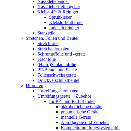
Nassklebebänder
Nassklebestreifengeber
Klebstoffe & Reiniger
Sprühkleber
Klebstoffentferner
Industriereiniger
Stanzteile
Stretchen, Folien und Beutel
Stretchfolie
Stretchautomaten
Schrumpffolie und -geräte
Flachfolie
(Halb-)Schlauchfolie
PE-Beutel und Säcke
Folienschweissgeräte
Druckverschlussbeutel
Umreifen
Umreifungsautomaten
Umreifungsgeräte + Zubehör
für PP- und PET-Bänder
akkubetriebene Geräte
pneumatische Geräte
manuelle Geräte
Abrollgeräte und Zubehör
Komplettumreifungssysteme für