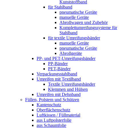
Kunststoffband
für Stahlband
pneumatische Geräte
manuelle Geräte
Abrollwagen und Zubehör
Komplettumreifungssysteme für
Stahlband
für textile Umreifungsbänder
manuelle Geräte
pneumatische Geräte
Abrollgeräte
PP- und PET-Umreifungsbänder
PP-Bänder
PET-Bänder
Verpackungsstahlband
Umreifen mit Textilband
Textile Umreifungsbänder
Klemmen und Hülsen
Umreifen mit Dehnband
Füllen, Polstern und Schützen
Kantenschutz
Oberflächenschutz
Luftkissen / Füllmaterial
aus Luftpolsterfolie
aus Schaumfolie