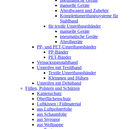
pneumatische Geräte
manuelle Geräte
Abrollwagen und Zubehör
Komplettumreifungssysteme für
Stahlband
für textile Umreifungsbänder
manuelle Geräte
pneumatische Geräte
Abrollgeräte
PP- und PET-Umreifungsbänder
PP-Bänder
PET-Bänder
Verpackungsstahlband
Umreifen mit Textilband
Textile Umreifungsbänder
Klemmen und Hülsen
Umreifen mit Dehnband
Füllen, Polstern und Schützen
Kantenschutz
Oberflächenschutz
Luftkissen / Füllmaterial
aus Luftpolsterfolie
aus Schaumfolie
aus Styropor
aus Wellpappe