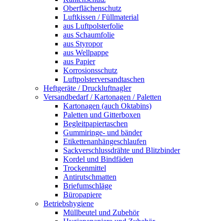
Oberflächenschutz
Luftkissen / Füllmaterial
aus Luftpolsterfolie
aus Schaumfolie
aus Styropor
aus Wellpappe
aus Papier
Korrosionsschutz
Luftpolsterversandtaschen
Heftgeräte / Druckluftnagler
Versandbedarf / Kartonagen / Paletten
Kartonagen (auch Oktabins)
Paletten und Gitterboxen
Begleitpapiertaschen
Gummiringe- und bänder
Etikettenanhängeschlaufen
Sackverschlussdrähte und Blitzbinder
Kordel und Bindfäden
Trockenmittel
Antirutschmatten
Briefumschläge
Büropapiere
Betriebshygiene
Müllbeutel und Zubehör