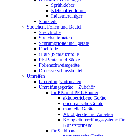
Sprühkleber
Klebstoffentferner
Industriereiniger
Stanzteile
Stretchen, Folien und Beutel
Stretchfolie
Stretchautomaten
Schrumpffolie und -geräte
Flachfolie
(Halb-)Schlauchfolie
PE-Beutel und Säcke
Folienschweissgeräte
Druckverschlussbeutel
Umreifen
Umreifungsautomaten
Umreifungsgeräte + Zubehör
für PP- und PET-Bänder
akkubetriebene Geräte
pneumatische Geräte
manuelle Geräte
Abrollgeräte und Zubehör
Komplettumreifungssysteme für
Kunststoffband
für Stahlband