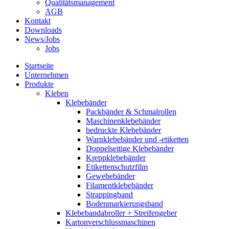
Qualitätsmanagement
AGB
Kontakt
Downloads
News/Jobs
Jobs
Startseite
Unternehmen
Produkte
Kleben
Klebebänder
Packbänder & Schmalrollen
Maschinenklebebänder
bedruckte Klebebänder
Warnklebebänder und -etiketten
Doppelseitige Klebebänder
Kreppklebebänder
Etikettenschutzfilm
Gewebebänder
Filamentklebebänder
Strappingband
Bodenmarkierungsband
Klebebandabroller + Streifengeber
Kartonverschlussmaschinen