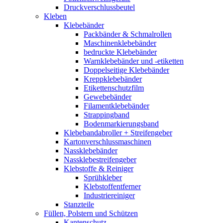
Druckverschlussbeutel
Kleben
Klebebänder
Packbänder & Schmalrollen
Maschinenklebebänder
bedruckte Klebebänder
Warnklebebänder und -etiketten
Doppelseitige Klebebänder
Kreppklebebänder
Etikettenschutzfilm
Gewebebänder
Filamentklebebänder
Strappingband
Bodenmarkierungsband
Klebebandabroller + Streifengeber
Kartonverschlussmaschinen
Nassklebebänder
Nassklebestreifengeber
Klebstoffe & Reiniger
Sprühkleber
Klebstoffentferner
Industriereiniger
Stanzteile
Füllen, Polstern und Schützen
Kantenschutz