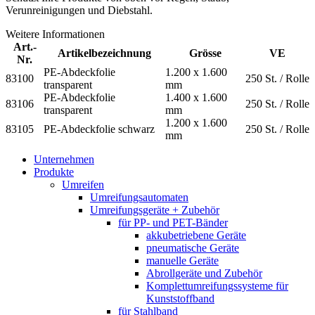
Verunreinigungen und Diebstahl.
Weitere Informationen
Art.-
Artikelbezeichnung
Grösse
VE
Nr.
PE-Abdeckfolie
1.200 x 1.600
83100
250 St. / Rolle
transparent
mm
PE-Abdeckfolie
1.400 x 1.600
83106
250 St. / Rolle
transparent
mm
1.200 x 1.600
83105
PE-Abdeckfolie schwarz
250 St. / Rolle
mm
Unternehmen
Produkte
Umreifen
Umreifungsautomaten
Umreifungsgeräte + Zubehör
für PP- und PET-Bänder
akkubetriebene Geräte
pneumatische Geräte
manuelle Geräte
Abrollgeräte und Zubehör
Komplett­umreifungs­systeme für
Kunststoffband
für Stahlband