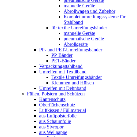
pneumatische Geräte
manuelle Geräte
Abrollwagen und Zubehör
Komplettumreifungssysteme für
Stahlband
für textile Umreifungsbänder
manuelle Geräte
pneumatische Geräte
Abrollgeräte
PP- und PET-Umreifungsbänder
PP-Bänder
PET-Bänder
Verpackungsstahlband
Umreifen mit Textilband
Textile Umreifungsbänder
Klemmen und Hülsen
Umreifen mit Dehnband
Füllen, Polstern und Schützen
Kantenschutz
Oberflächenschutz
Luftkissen / Füllmaterial
aus Luftpolsterfolie
aus Schaumfolie
aus Styropor
aus Wellpappe