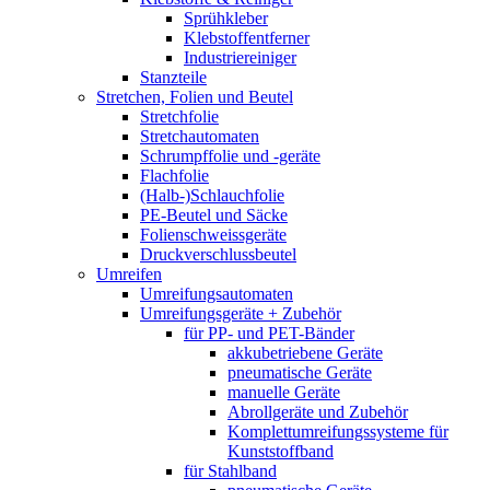
Sprühkleber
Klebstoffentferner
Industriereiniger
Stanzteile
Stretchen, Folien und Beutel
Stretchfolie
Stretchautomaten
Schrumpffolie und -geräte
Flachfolie
(Halb-)Schlauchfolie
PE-Beutel und Säcke
Folienschweissgeräte
Druckverschlussbeutel
Umreifen
Umreifungsautomaten
Umreifungsgeräte + Zubehör
für PP- und PET-Bänder
akkubetriebene Geräte
pneumatische Geräte
manuelle Geräte
Abrollgeräte und Zubehör
Komplettumreifungssysteme für
Kunststoffband
für Stahlband