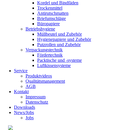
Kordel und Bindfäden
Trockenmittel
Antirutschmatten
Briefumschläge
Büropapiere
Betriebshygiene
Müllbeutel und Zubehör
Hygienepapiere und Zubehör
Putzrollen und Zubehör
Verpackungstechnik
Fördertechnik
Packtische und -systeme
Luftkissensysteme
Service
Produktvideos
Qualitätsmanagement
AGB
Kontakt
Impressum
Datenschutz
Downloads
News/Jobs
Jobs
© 2021 Kraft GmbH Verpackungen •