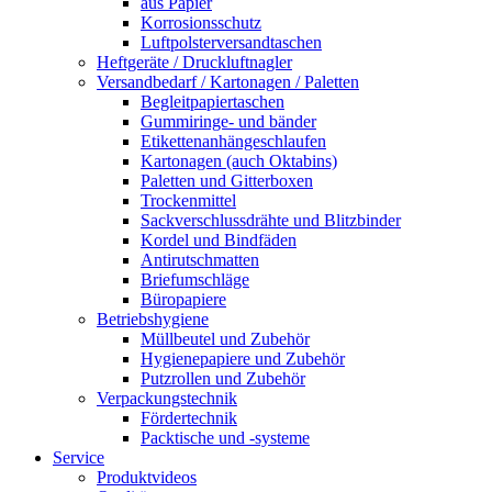
aus Papier
Korrosionsschutz
Luftpolsterversandtaschen
Heftgeräte / Druckluftnagler
Versandbedarf / Kartonagen / Paletten
Begleitpapiertaschen
Gummiringe- und bänder
Etikettenanhängeschlaufen
Kartonagen (auch Oktabins)
Paletten und Gitterboxen
Trockenmittel
Sackverschlussdrähte und Blitzbinder
Kordel und Bindfäden
Antirutschmatten
Briefumschläge
Büropapiere
Betriebshygiene
Müllbeutel und Zubehör
Hygienepapiere und Zubehör
Putzrollen und Zubehör
Verpackungstechnik
Fördertechnik
Packtische und -systeme
Service
Produktvideos