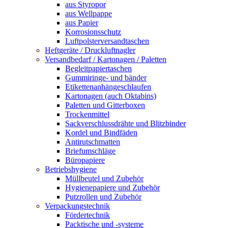
aus Styropor
aus Wellpappe
aus Papier
Korrosionsschutz
Luftpolsterversandtaschen
Heftgeräte / Druckluftnagler
Versandbedarf / Kartonagen / Paletten
Begleitpapiertaschen
Gummiringe- und bänder
Etikettenanhängeschlaufen
Kartonagen (auch Oktabins)
Paletten und Gitterboxen
Trockenmittel
Sackverschlussdrähte und Blitzbinder
Kordel und Bindfäden
Antirutschmatten
Briefumschläge
Büropapiere
Betriebshygiene
Müllbeutel und Zubehör
Hygienepapiere und Zubehör
Putzrollen und Zubehör
Verpackungstechnik
Fördertechnik
Packtische und -systeme