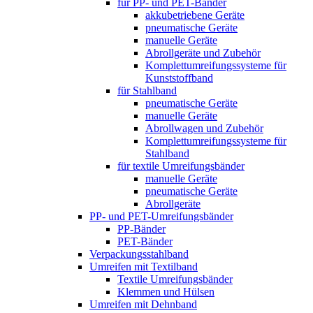
für PP- und PET-Bänder
akkubetriebene Geräte
pneumatische Geräte
manuelle Geräte
Abrollgeräte und Zubehör
Komplett­umreifungs­systeme für
Kunststoffband
für Stahlband
pneumatische Geräte
manuelle Geräte
Abrollwagen und Zubehör
Komplett­umreifungs­systeme für
Stahlband
für textile Umreifungsbänder
manuelle Geräte
pneumatische Geräte
Abrollgeräte
PP- und PET-Umreifungsbänder
PP-Bänder
PET-Bänder
Verpackungsstahlband
Umreifen mit Textilband
Textile Umreifungsbänder
Klemmen und Hülsen
Umreifen mit Dehnband