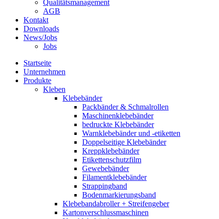
Qualitätsmanagement
AGB
Kontakt
Downloads
News/Jobs
Jobs
Startseite
Unternehmen
Produkte
Kleben
Klebebänder
Packbänder & Schmalrollen
Maschinenklebebänder
bedruckte Klebebänder
Warnklebebänder und -etiketten
Doppelseitige Klebebänder
Kreppklebebänder
Etikettenschutzfilm
Gewebebänder
Filamentklebebänder
Strappingband
Bodenmarkierungsband
Klebebandabroller + Streifengeber
Kartonverschlussmaschinen