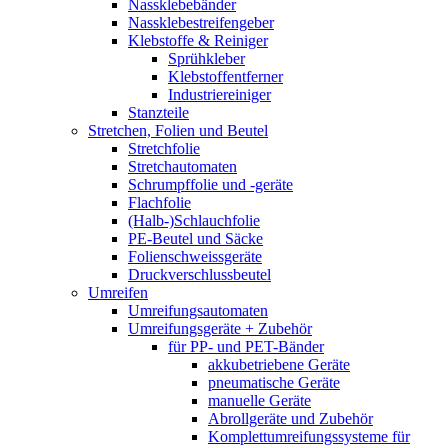
Nassklebebänder
Nassklebestreifengeber
Klebstoffe & Reiniger
Sprühkleber
Klebstoffentferner
Industriereiniger
Stanzteile
Stretchen, Folien und Beutel
Stretchfolie
Stretchautomaten
Schrumpffolie und -geräte
Flachfolie
(Halb-)Schlauchfolie
PE-Beutel und Säcke
Folienschweissgeräte
Druckverschlussbeutel
Umreifen
Umreifungsautomaten
Umreifungsgeräte + Zubehör
für PP- und PET-Bänder
akkubetriebene Geräte
pneumatische Geräte
manuelle Geräte
Abrollgeräte und Zubehör
Komplettumreifungssysteme für