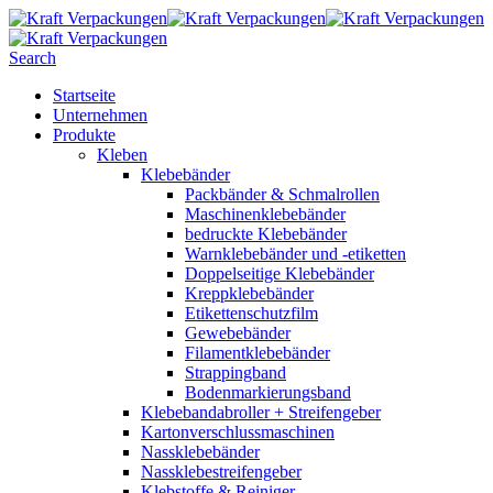
Search
Startseite
Unternehmen
Produkte
Kleben
Klebebänder
Packbänder & Schmalrollen
Maschinenklebebänder
bedruckte Klebebänder
Warnklebebänder und -etiketten
Doppelseitige Klebebänder
Kreppklebebänder
Etikettenschutzfilm
Gewebebänder
Filamentklebebänder
Strappingband
Bodenmarkierungsband
Klebebandabroller + Streifengeber
Kartonverschlussmaschinen
Nassklebebänder
Nassklebestreifengeber
Klebstoffe & Reiniger