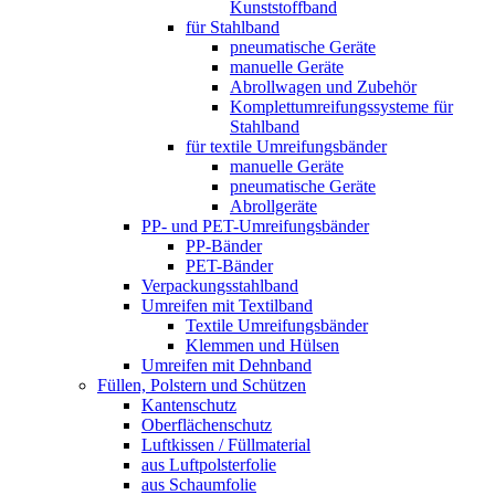
Kunststoffband
für Stahlband
pneumatische Geräte
manuelle Geräte
Abrollwagen und Zubehör
Komplettumreifungssysteme für
Stahlband
für textile Umreifungsbänder
manuelle Geräte
pneumatische Geräte
Abrollgeräte
PP- und PET-Umreifungsbänder
PP-Bänder
PET-Bänder
Verpackungsstahlband
Umreifen mit Textilband
Textile Umreifungsbänder
Klemmen und Hülsen
Umreifen mit Dehnband
Füllen, Polstern und Schützen
Kantenschutz
Oberflächenschutz
Luftkissen / Füllmaterial
aus Luftpolsterfolie
aus Schaumfolie