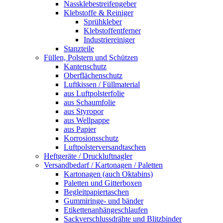
Nassklebestreifengeber
Klebstoffe & Reiniger
Sprühkleber
Klebstoffentferner
Industriereiniger
Stanzteile
Füllen, Polstern und Schützen
Kantenschutz
Oberflächenschutz
Luftkissen / Füllmaterial
aus Luftpolsterfolie
aus Schaumfolie
aus Styropor
aus Wellpappe
aus Papier
Korrosionsschutz
Luftpolsterversandtaschen
Heftgeräte / Druckluftnagler
Versandbedarf / Kartonagen / Paletten
Kartonagen (auch Oktabins)
Paletten und Gitterboxen
Begleitpapiertaschen
Gummiringe- und bänder
Etikettenanhängeschlaufen
Sackverschlussdrähte und Blitzbinder