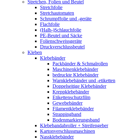
Stretchen, Folien und Beutel
Stretchfolie
Stretchautomaten
Schrumpffolie und -geräte
Flachfolie
(Halb-)Schlauchfolie
PE-Beutel und Säcke
Folienschweissgeräte
Druckverschlussbeutel
Kleben
Klebebänder
Packbänder & Schmalrollen
Maschinenklebebänder
bedruckte Klebebänder
Warnklebebänder und -etiketten
Doppelseitige Klebebänder
Kreppklebebänder
Etikettenschutzfilm
Gewebebänder
Filamentklebebänder
Strappingband
Bodenmarkierungsband
Klebebandabroller + Streifengeber
Kartonverschlussmaschinen
Nassklebebänder