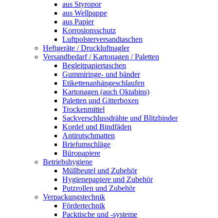
aus Styropor
aus Wellpappe
aus Papier
Korrosionsschutz
Luftpolsterversandtaschen
Heftgeräte / Druckluftnagler
Versandbedarf / Kartonagen / Paletten
Begleitpapiertaschen
Gummiringe- und bänder
Etikettenanhängeschlaufen
Kartonagen (auch Oktabins)
Paletten und Gitterboxen
Trockenmittel
Sackverschlussdrähte und Blitzbinder
Kordel und Bindfäden
Antirutschmatten
Briefumschläge
Büropapiere
Betriebshygiene
Müllbeutel und Zubehör
Hygienepapiere und Zubehör
Putzrollen und Zubehör
Verpackungstechnik
Fördertechnik
Packtische und -systeme