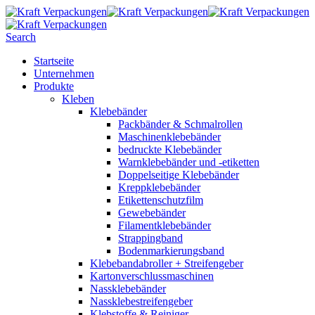
Search
Startseite
Unternehmen
Produkte
Kleben
Klebebänder
Packbänder & Schmalrollen
Maschinenklebebänder
bedruckte Klebebänder
Warnklebebänder und -etiketten
Doppelseitige Klebebänder
Kreppklebebänder
Etikettenschutzfilm
Gewebebänder
Filamentklebebänder
Strappingband
Bodenmarkierungsband
Klebebandabroller + Streifengeber
Kartonverschlussmaschinen
Nassklebebänder
Nassklebestreifengeber
Klebstoffe & Reiniger