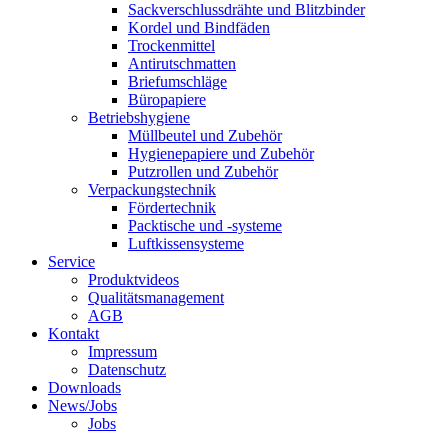
Sackverschlussdrähte und Blitzbinder
Kordel und Bindfäden
Trockenmittel
Antirutschmatten
Briefumschläge
Büropapiere
Betriebshygiene
Müllbeutel und Zubehör
Hygienepapiere und Zubehör
Putzrollen und Zubehör
Verpackungstechnik
Fördertechnik
Packtische und -systeme
Luftkissensysteme
Service
Produktvideos
Qualitätsmanagement
AGB
Kontakt
Impressum
Datenschutz
Downloads
News/Jobs
Jobs