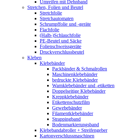
Umreifen mit Dehnband
Stretchen, Folien und Beutel
Stretchfolie
Stretchautomaten
Schrumpffolie und -geräte
Flachfolie
(Halb-)Schlauchfolie
PE-Beutel und Säcke
Folienschweissgeräte
Druckverschlussbeutel
Kleben
Klebebänder
Packbänder & Schmalrollen
Maschinenklebebänder
bedruckte Klebebänder
Warnklebebänder und -etiketten
Doppelseitige Klebebänder
Kreppklebebänder
Etikettenschutzfilm
Gewebebänder
Filamentklebebänder
Strappingband
Bodenmarkierungsband
Klebebandabroller + Streifengeber
Kartonverschlussmaschinen