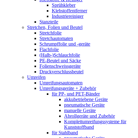
Sprühkleber
Klebstoffentferner
Industriereiniger
Stanzteile
Stretchen, Folien und Beutel
Stretchfolie
Stretchautomaten
Schrumpffolie und -geräte
Flachfolie
(Halb-)Schlauchfolie
PE-Beutel und Säcke
Folienschweissgeräte
Druckverschlussbeutel
Umreifen
Umreifungsautomaten
Umreifungsgeräte + Zubehör
für PP- und PET-Bänder
akkubetriebene Geräte
pneumatische Geräte
manuelle Geräte
Abrollgeräte und Zubehör
Komplettumreifungssysteme für
Kunststoffband
für Stahlband