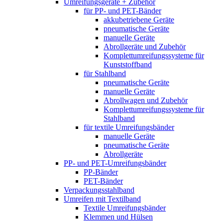
Umreifungsgeräte + Zubehör
für PP- und PET-Bänder
akkubetriebene Geräte
pneumatische Geräte
manuelle Geräte
Abrollgeräte und Zubehör
Komplett­umreifungs­systeme für
Kunststoffband
für Stahlband
pneumatische Geräte
manuelle Geräte
Abrollwagen und Zubehör
Komplett­umreifungs­systeme für
Stahlband
für textile Umreifungsbänder
manuelle Geräte
pneumatische Geräte
Abrollgeräte
PP- und PET-Umreifungsbänder
PP-Bänder
PET-Bänder
Verpackungsstahlband
Umreifen mit Textilband
Textile Umreifungsbänder
Klemmen und Hülsen