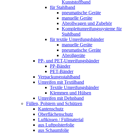
Kunststoffband
für Stahlband
pneumatische Geräte
manuelle Geräte
Abrollwagen und Zubehör
Komplettumreifungssysteme für
Stahlband
für textile Umreifungsbänder
manuelle Geräte
pneumatische Geräte
Abrollgeräte
PP- und PET-Umreifungsbänder
PP-Bänder
PET-Bänder
Verpackungsstahlband
Umreifen mit Textilband
Textile Umreifungsbänder
Klemmen und Hülsen
Umreifen mit Dehnband
Füllen, Polstern und Schützen
Kantenschutz
Oberflächenschutz
Luftkissen / Füllmaterial
aus Luftpolsterfolie
aus Schaumfolie