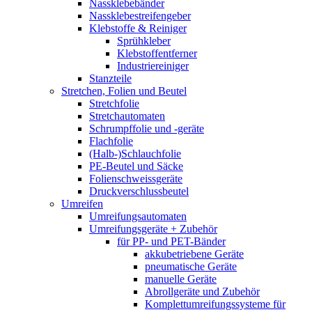
Nassklebebänder
Nassklebestreifengeber
Klebstoffe & Reiniger
Sprühkleber
Klebstoffentferner
Industriereiniger
Stanzteile
Stretchen, Folien und Beutel
Stretchfolie
Stretchautomaten
Schrumpffolie und -geräte
Flachfolie
(Halb-)Schlauchfolie
PE-Beutel und Säcke
Folienschweissgeräte
Druckverschlussbeutel
Umreifen
Umreifungsautomaten
Umreifungsgeräte + Zubehör
für PP- und PET-Bänder
akkubetriebene Geräte
pneumatische Geräte
manuelle Geräte
Abrollgeräte und Zubehör
Komplettumreifungssysteme für