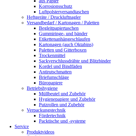
aus Papier
Korrosionsschutz
Luftpolsterversandtaschen
Heftgeräte / Druckluftnagler
Versandbedarf / Kartonagen / Paletten
Begleitpapiertaschen
Gummiringe- und bänder
Etikettenanhängeschlaufen
Kartonagen (auch Oktabins)
Paletten und Gitterboxen
Trockenmittel
Sackverschlussdrähte und Blitzbinder
Kordel und Bindfäden
Antirutschmatten
Briefumschläge
Büropapiere
Betriebshygiene
Müllbeutel und Zubehör
Hygienepapiere und Zubehör
Putzrollen und Zubehör
Verpackungstechnik
Fördertechnik
Packtische und -systeme
Service
Produktvideos