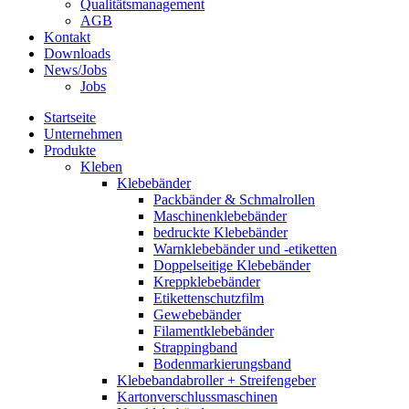
Qualitätsmanagement
AGB
Kontakt
Downloads
News/Jobs
Jobs
Startseite
Unternehmen
Produkte
Kleben
Klebebänder
Packbänder & Schmalrollen
Maschinenklebebänder
bedruckte Klebebänder
Warnklebebänder und -etiketten
Doppelseitige Klebebänder
Kreppklebebänder
Etikettenschutzfilm
Gewebebänder
Filamentklebebänder
Strappingband
Bodenmarkierungsband
Klebebandabroller + Streifengeber
Kartonverschlussmaschinen