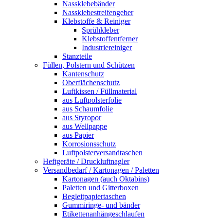
Nassklebebänder
Nassklebestreifengeber
Klebstoffe & Reiniger
Sprühkleber
Klebstoffentferner
Industriereiniger
Stanzteile
Füllen, Polstern und Schützen
Kantenschutz
Oberflächenschutz
Luftkissen / Füllmaterial
aus Luftpolsterfolie
aus Schaumfolie
aus Styropor
aus Wellpappe
aus Papier
Korrosionsschutz
Luftpolsterversandtaschen
Heftgeräte / Druckluftnagler
Versandbedarf / Kartonagen / Paletten
Kartonagen (auch Oktabins)
Paletten und Gitterboxen
Begleitpapiertaschen
Gummiringe- und bänder
Etikettenanhängeschlaufen