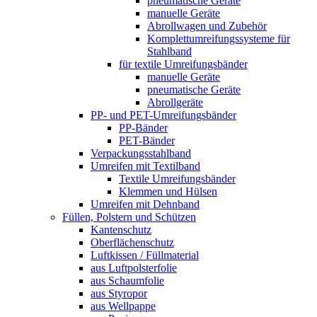
pneumatische Geräte
manuelle Geräte
Abrollwagen und Zubehör
Komplettumreifungssysteme für
Stahlband
für textile Umreifungsbänder
manuelle Geräte
pneumatische Geräte
Abrollgeräte
PP- und PET-Umreifungsbänder
PP-Bänder
PET-Bänder
Verpackungsstahlband
Umreifen mit Textilband
Textile Umreifungsbänder
Klemmen und Hülsen
Umreifen mit Dehnband
Füllen, Polstern und Schützen
Kantenschutz
Oberflächenschutz
Luftkissen / Füllmaterial
aus Luftpolsterfolie
aus Schaumfolie
aus Styropor
aus Wellpappe