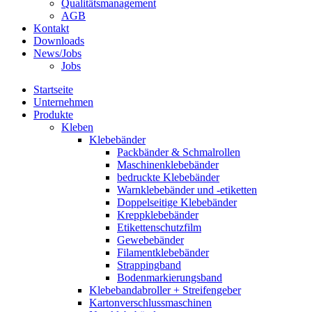
Qualitätsmanagement
AGB
Kontakt
Downloads
News/Jobs
Jobs
Startseite
Unternehmen
Produkte
Kleben
Klebebänder
Packbänder & Schmalrollen
Maschinenklebebänder
bedruckte Klebebänder
Warnklebebänder und -etiketten
Doppelseitige Klebebänder
Kreppklebebänder
Etikettenschutzfilm
Gewebebänder
Filamentklebebänder
Strappingband
Bodenmarkierungsband
Klebebandabroller + Streifengeber
Kartonverschlussmaschinen