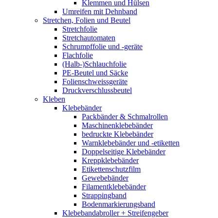
Klemmen und Hülsen
Umreifen mit Dehnband
Stretchen, Folien und Beutel
Stretchfolie
Stretchautomaten
Schrumpffolie und -geräte
Flachfolie
(Halb-)Schlauchfolie
PE-Beutel und Säcke
Folienschweissgeräte
Druckverschlussbeutel
Kleben
Klebebänder
Packbänder & Schmalrollen
Maschinenklebebänder
bedruckte Klebebänder
Warnklebebänder und -etiketten
Doppelseitige Klebebänder
Kreppklebebänder
Etikettenschutzfilm
Gewebebänder
Filamentklebebänder
Strappingband
Bodenmarkierungsband
Klebebandabroller + Streifengeber