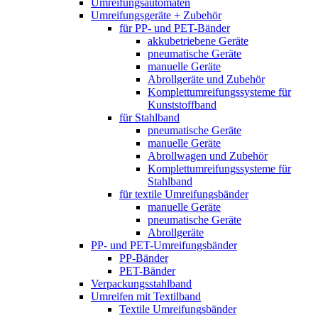
Umreifungsautomaten
Umreifungsgeräte + Zubehör
für PP- und PET-Bänder
akkubetriebene Geräte
pneumatische Geräte
manuelle Geräte
Abrollgeräte und Zubehör
Komplett­umreifungs­systeme für
Kunststoffband
für Stahlband
pneumatische Geräte
manuelle Geräte
Abrollwagen und Zubehör
Komplett­umreifungs­systeme für
Stahlband
für textile Umreifungsbänder
manuelle Geräte
pneumatische Geräte
Abrollgeräte
PP- und PET-Umreifungsbänder
PP-Bänder
PET-Bänder
Verpackungsstahlband
Umreifen mit Textilband
Textile Umreifungsbänder