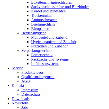
Etikettenanhängeschlaufen
Sackverschlussdrähte und Blitzbinder
Kordel und Bindfäden
Trockenmittel
Antirutschmatten
Briefumschläge
Büropapiere
Betriebshygiene
Müllbeutel und Zubehör
Hygienepapiere und Zubehör
Putzrollen und Zubehör
Verpackungstechnik
Fördertechnik
Packtische und -systeme
Luftkissensysteme
Service
Produktvideos
Qualitätsmanagement
AGB
Kontakt
Impressum
Datenschutz
Downloads
News/Jobs
Jobs