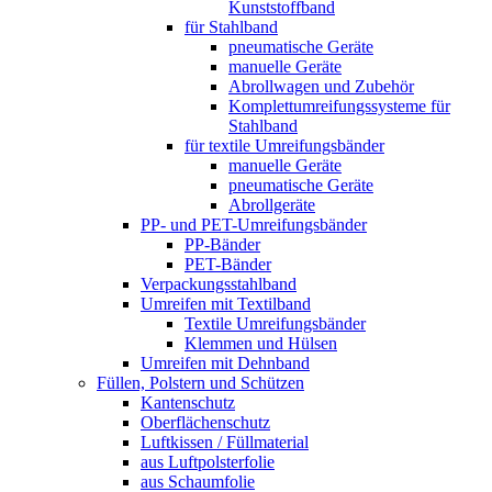
Kunststoffband
für Stahlband
pneumatische Geräte
manuelle Geräte
Abrollwagen und Zubehör
Komplettumreifungssysteme für
Stahlband
für textile Umreifungsbänder
manuelle Geräte
pneumatische Geräte
Abrollgeräte
PP- und PET-Umreifungsbänder
PP-Bänder
PET-Bänder
Verpackungsstahlband
Umreifen mit Textilband
Textile Umreifungsbänder
Klemmen und Hülsen
Umreifen mit Dehnband
Füllen, Polstern und Schützen
Kantenschutz
Oberflächenschutz
Luftkissen / Füllmaterial
aus Luftpolsterfolie
aus Schaumfolie