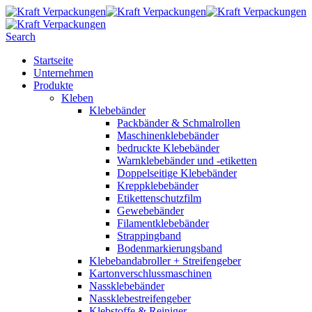
Search
Startseite
Unternehmen
Produkte
Kleben
Klebebänder
Packbänder & Schmalrollen
Maschinenklebebänder
bedruckte Klebebänder
Warnklebebänder und -etiketten
Doppelseitige Klebebänder
Kreppklebebänder
Etikettenschutzfilm
Gewebebänder
Filamentklebebänder
Strappingband
Bodenmarkierungsband
Klebebandabroller + Streifengeber
Kartonverschlussmaschinen
Nassklebebänder
Nassklebestreifengeber
Klebstoffe & Reiniger