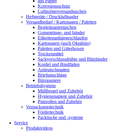
aus Papier
Korrosionsschutz
Luftpolsterversandtaschen
Heftgeräte / Druckluftnagler
Versandbedarf / Kartonagen / Paletten
Begleitpapiertaschen
Gummiringe- und bänder
Etikettenanhängeschlaufen
Kartonagen (auch Oktabins)
Paletten und Gitterboxen
Trockenmittel
Sackverschlussdrähte und Blitzbinder
Kordel und Bindfäden
Antirutschmatten
Briefumschläge
Büropapiere
Betriebshygiene
Müllbeutel und Zubehör
Hygienepapiere und Zubehör
Putzrollen und Zubehör
Verpackungstechnik
Fördertechnik
Packtische und -systeme
Service
Produktvideos