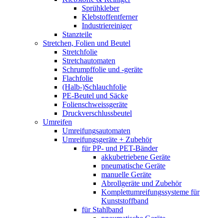
Sprühkleber
Klebstoffentferner
Industriereiniger
Stanzteile
Stretchen, Folien und Beutel
Stretchfolie
Stretchautomaten
Schrumpffolie und -geräte
Flachfolie
(Halb-)Schlauchfolie
PE-Beutel und Säcke
Folienschweissgeräte
Druckverschlussbeutel
Umreifen
Umreifungsautomaten
Umreifungsgeräte + Zubehör
für PP- und PET-Bänder
akkubetriebene Geräte
pneumatische Geräte
manuelle Geräte
Abrollgeräte und Zubehör
Komplettumreifungssysteme für
Kunststoffband
für Stahlband