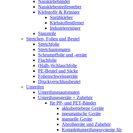
Nassklebebänder
Nassklebestreifengeber
Klebstoffe & Reiniger
Sprühkleber
Klebstoffentferner
Industriereiniger
Stanzteile
Stretchen, Folien und Beutel
Stretchfolie
Stretchautomaten
Schrumpffolie und -geräte
Flachfolie
(Halb-)Schlauchfolie
PE-Beutel und Säcke
Folienschweissgeräte
Druckverschlussbeutel
Umreifen
Umreifungsautomaten
Umreifungsgeräte + Zubehör
für PP- und PET-Bänder
akkubetriebene Geräte
pneumatische Geräte
manuelle Geräte
Abrollgeräte und Zubehör
Komplettumreifungssysteme für