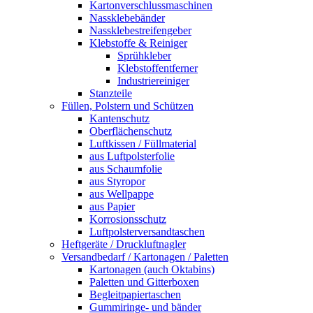
Kartonverschlussmaschinen
Nassklebebänder
Nassklebestreifengeber
Klebstoffe & Reiniger
Sprühkleber
Klebstoffentferner
Industriereiniger
Stanzteile
Füllen, Polstern und Schützen
Kantenschutz
Oberflächenschutz
Luftkissen / Füllmaterial
aus Luftpolsterfolie
aus Schaumfolie
aus Styropor
aus Wellpappe
aus Papier
Korrosionsschutz
Luftpolsterversandtaschen
Heftgeräte / Druckluftnagler
Versandbedarf / Kartonagen / Paletten
Kartonagen (auch Oktabins)
Paletten und Gitterboxen
Begleitpapiertaschen
Gummiringe- und bänder