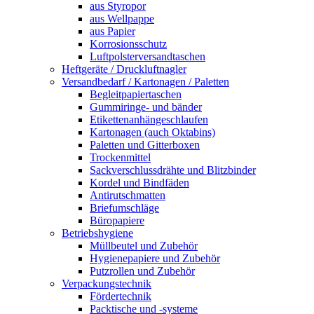
aus Styropor
aus Wellpappe
aus Papier
Korrosionsschutz
Luftpolsterversandtaschen
Heftgeräte / Druckluftnagler
Versandbedarf / Kartonagen / Paletten
Begleitpapiertaschen
Gummiringe- und bänder
Etikettenanhängeschlaufen
Kartonagen (auch Oktabins)
Paletten und Gitterboxen
Trockenmittel
Sackverschlussdrähte und Blitzbinder
Kordel und Bindfäden
Antirutschmatten
Briefumschläge
Büropapiere
Betriebshygiene
Müllbeutel und Zubehör
Hygienepapiere und Zubehör
Putzrollen und Zubehör
Verpackungstechnik
Fördertechnik
Packtische und -systeme