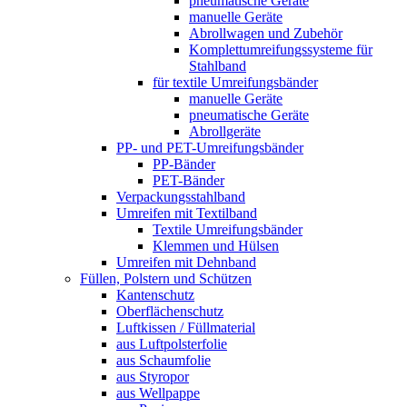
pneumatische Geräte
manuelle Geräte
Abrollwagen und Zubehör
Komplettumreifungssysteme für
Stahlband
für textile Umreifungsbänder
manuelle Geräte
pneumatische Geräte
Abrollgeräte
PP- und PET-Umreifungsbänder
PP-Bänder
PET-Bänder
Verpackungsstahlband
Umreifen mit Textilband
Textile Umreifungsbänder
Klemmen und Hülsen
Umreifen mit Dehnband
Füllen, Polstern und Schützen
Kantenschutz
Oberflächenschutz
Luftkissen / Füllmaterial
aus Luftpolsterfolie
aus Schaumfolie
aus Styropor
aus Wellpappe