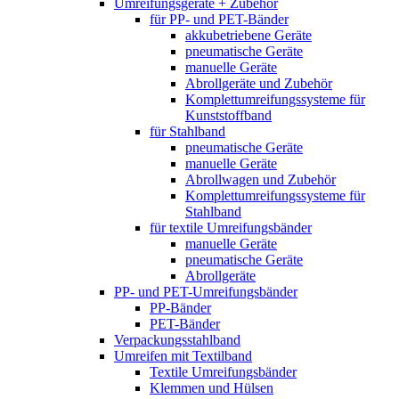
Umreifungsgeräte + Zubehör
für PP- und PET-Bänder
akkubetriebene Geräte
pneumatische Geräte
manuelle Geräte
Abrollgeräte und Zubehör
Komplett­umreifungs­systeme für
Kunststoffband
für Stahlband
pneumatische Geräte
manuelle Geräte
Abrollwagen und Zubehör
Komplett­umreifungs­systeme für
Stahlband
für textile Umreifungsbänder
manuelle Geräte
pneumatische Geräte
Abrollgeräte
PP- und PET-Umreifungsbänder
PP-Bänder
PET-Bänder
Verpackungsstahlband
Umreifen mit Textilband
Textile Umreifungsbänder
Klemmen und Hülsen