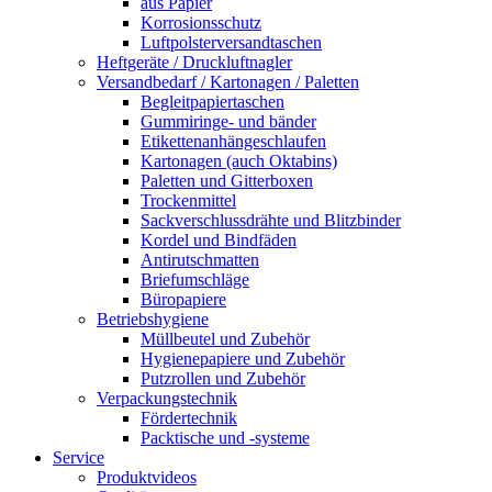
aus Papier
Korrosionsschutz
Luftpolsterversandtaschen
Heftgeräte / Druckluftnagler
Versandbedarf / Kartonagen / Paletten
Begleitpapiertaschen
Gummiringe- und bänder
Etikettenanhängeschlaufen
Kartonagen (auch Oktabins)
Paletten und Gitterboxen
Trockenmittel
Sackverschlussdrähte und Blitzbinder
Kordel und Bindfäden
Antirutschmatten
Briefumschläge
Büropapiere
Betriebshygiene
Müllbeutel und Zubehör
Hygienepapiere und Zubehör
Putzrollen und Zubehör
Verpackungstechnik
Fördertechnik
Packtische und -systeme
Service
Produktvideos