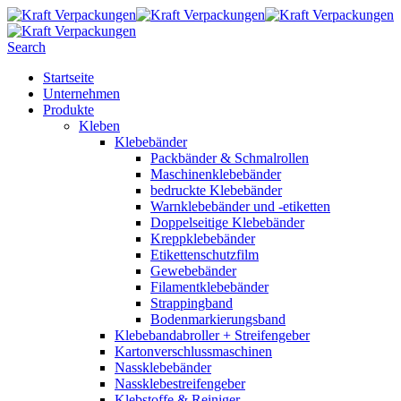
Search
Startseite
Unternehmen
Produkte
Kleben
Klebebänder
Packbänder & Schmalrollen
Maschinenklebebänder
bedruckte Klebebänder
Warnklebebänder und -etiketten
Doppelseitige Klebebänder
Kreppklebebänder
Etikettenschutzfilm
Gewebebänder
Filamentklebebänder
Strappingband
Bodenmarkierungsband
Klebebandabroller + Streifengeber
Kartonverschlussmaschinen
Nassklebebänder
Nassklebestreifengeber
Klebstoffe & Reiniger