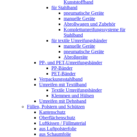
Kunststoffband
für Stahlband
pneumatische Geräte
manuelle Geräte
Abrollwagen und Zubehör
Komplettumreifungssysteme für
Stahlband
für textile Umreifungsbänder
manuelle Geräte
pneumatische Geräte
Abrollgeräte
PP- und PET-Umreifungsbänder
PP-Bänder
PET-Bänder
Verpackungsstahlband
Umreifen mit Textilband
Textile Umreifungsbänder
Klemmen und Hülsen
Umreifen mit Dehnband
Füllen, Polstern und Schützen
Kantenschutz
Oberflächenschutz
Luftkissen / Füllmaterial
aus Luftpolsterfolie
aus Schaumfolie