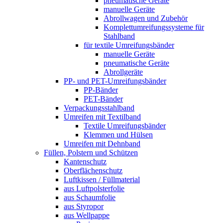
pneumatische Geräte
manuelle Geräte
Abrollwagen und Zubehör
Komplettumreifungssysteme für
Stahlband
für textile Umreifungsbänder
manuelle Geräte
pneumatische Geräte
Abrollgeräte
PP- und PET-Umreifungsbänder
PP-Bänder
PET-Bänder
Verpackungsstahlband
Umreifen mit Textilband
Textile Umreifungsbänder
Klemmen und Hülsen
Umreifen mit Dehnband
Füllen, Polstern und Schützen
Kantenschutz
Oberflächenschutz
Luftkissen / Füllmaterial
aus Luftpolsterfolie
aus Schaumfolie
aus Styropor
aus Wellpappe