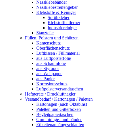
Nassklebebänder
Nassklebestreifengeber
Klebstoffe & Reiniger
Sprühkleber
Klebstoffentferner
Industriereiniger
Stanzteile
Füllen, Polstern und Schützen
Kantenschutz
Oberflächenschutz
Luftkissen / Füllmaterial
aus Luftpolsterfolie
aus Schaumfolie
aus Styropor
aus Wellpappe
aus Papier
Korrosionsschutz
Luftpolsterversandtaschen
Heftgeräte / Druckluftnagler
Versandbedarf / Kartonagen / Paletten
Kartonagen (auch Oktabins)
Paletten und Gitterboxen
Begleitpapiertaschen
Gummiringe- und bänder
Etikettenanhängeschlaufen