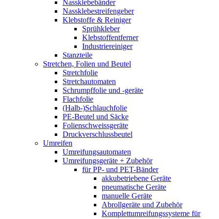
Nassklebebänder
Nassklebestreifengeber
Klebstoffe & Reiniger
Sprühkleber
Klebstoffentferner
Industriereiniger
Stanzteile
Stretchen, Folien und Beutel
Stretchfolie
Stretchautomaten
Schrumpffolie und -geräte
Flachfolie
(Halb-)Schlauchfolie
PE-Beutel und Säcke
Folienschweissgeräte
Druckverschlussbeutel
Umreifen
Umreifungsautomaten
Umreifungsgeräte + Zubehör
für PP- und PET-Bänder
akkubetriebene Geräte
pneumatische Geräte
manuelle Geräte
Abrollgeräte und Zubehör
Komplettumreifungssysteme für