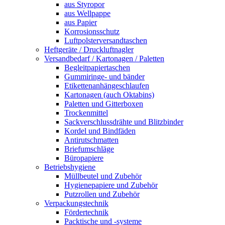
aus Styropor
aus Wellpappe
aus Papier
Korrosionsschutz
Luftpolsterversandtaschen
Heftgeräte / Druckluftnagler
Versandbedarf / Kartonagen / Paletten
Begleitpapiertaschen
Gummiringe- und bänder
Etikettenanhängeschlaufen
Kartonagen (auch Oktabins)
Paletten und Gitterboxen
Trockenmittel
Sackverschlussdrähte und Blitzbinder
Kordel und Bindfäden
Antirutschmatten
Briefumschläge
Büropapiere
Betriebshygiene
Müllbeutel und Zubehör
Hygienepapiere und Zubehör
Putzrollen und Zubehör
Verpackungstechnik
Fördertechnik
Packtische und -systeme