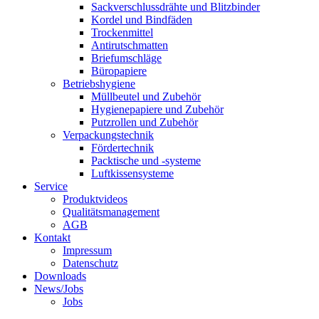
Sackverschlussdrähte und Blitzbinder
Kordel und Bindfäden
Trockenmittel
Antirutschmatten
Briefumschläge
Büropapiere
Betriebshygiene
Müllbeutel und Zubehör
Hygienepapiere und Zubehör
Putzrollen und Zubehör
Verpackungstechnik
Fördertechnik
Packtische und -systeme
Luftkissensysteme
Service
Produktvideos
Qualitätsmanagement
AGB
Kontakt
Impressum
Datenschutz
Downloads
News/Jobs
Jobs