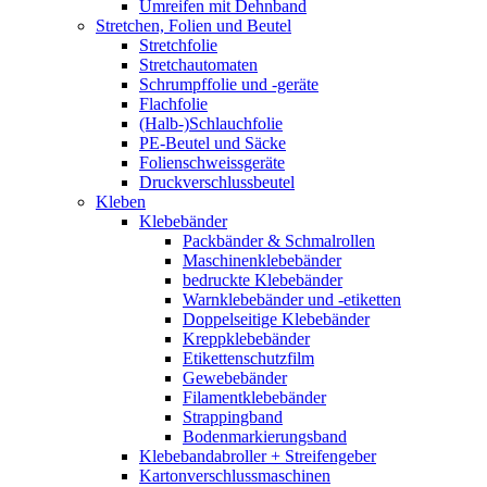
Umreifen mit Dehnband
Stretchen, Folien und Beutel
Stretchfolie
Stretchautomaten
Schrumpffolie und -geräte
Flachfolie
(Halb-)Schlauchfolie
PE-Beutel und Säcke
Folienschweissgeräte
Druckverschlussbeutel
Kleben
Klebebänder
Packbänder & Schmalrollen
Maschinenklebebänder
bedruckte Klebebänder
Warnklebebänder und -etiketten
Doppelseitige Klebebänder
Kreppklebebänder
Etikettenschutzfilm
Gewebebänder
Filamentklebebänder
Strappingband
Bodenmarkierungsband
Klebebandabroller + Streifengeber
Kartonverschlussmaschinen