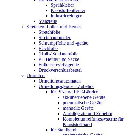
Sprühkleber
Klebstoffentferner
Industriereiniger
Stanzteile
Stretchen, Folien und Beutel
Stretchfolie
Stretchautomaten
Schrumpffolie und -geräte
Flachfolie
(Halb-)Schlauchfolie
PE-Beutel und Säcke
Folienschweissgeräte
Druckverschlussbeutel
Umreifen
Umreifungsautomaten
Umreifungsgeräte + Zubehör
für PP- und PET-Bänder
akkubetriebene Geräte
pneumatische Geräte
manuelle Geräte
Abrollgeräte und Zubehör
Komplettumreifungssysteme für
Kunststoffband
für Stahlband