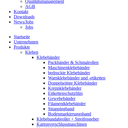
Qualitätsmanagement
AGB
Kontakt
Downloads
News/Jobs
Jobs
Startseite
Unternehmen
Produkte
Kleben
Klebebänder
Packbänder & Schmalrollen
Maschinenklebebänder
bedruckte Klebebänder
Warnklebebänder und -etiketten
Doppelseitige Klebebänder
Kreppklebebänder
Etikettenschutzfilm
Gewebebänder
Filamentklebebänder
Strappingband
Bodenmarkierungsband
Klebebandabroller + Streifengeber
Kartonverschlussmaschinen