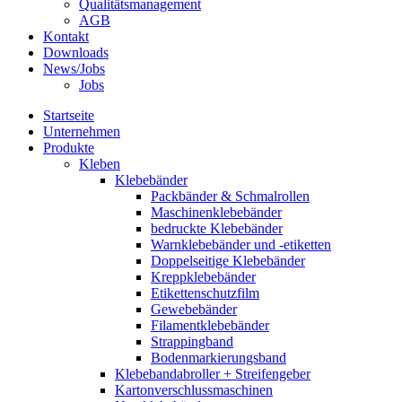
Qualitätsmanagement
AGB
Kontakt
Downloads
News/Jobs
Jobs
Startseite
Unternehmen
Produkte
Kleben
Klebebänder
Packbänder & Schmalrollen
Maschinenklebebänder
bedruckte Klebebänder
Warnklebebänder und -etiketten
Doppelseitige Klebebänder
Kreppklebebänder
Etikettenschutzfilm
Gewebebänder
Filamentklebebänder
Strappingband
Bodenmarkierungsband
Klebebandabroller + Streifengeber
Kartonverschlussmaschinen