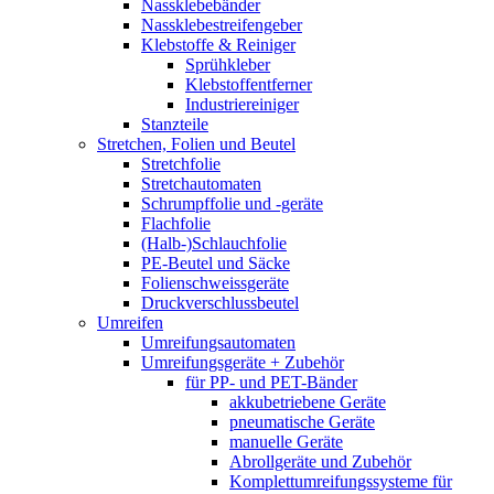
Nassklebebänder
Nassklebestreifengeber
Klebstoffe & Reiniger
Sprühkleber
Klebstoffentferner
Industriereiniger
Stanzteile
Stretchen, Folien und Beutel
Stretchfolie
Stretchautomaten
Schrumpffolie und -geräte
Flachfolie
(Halb-)Schlauchfolie
PE-Beutel und Säcke
Folienschweissgeräte
Druckverschlussbeutel
Umreifen
Umreifungsautomaten
Umreifungsgeräte + Zubehör
für PP- und PET-Bänder
akkubetriebene Geräte
pneumatische Geräte
manuelle Geräte
Abrollgeräte und Zubehör
Komplettumreifungssysteme für