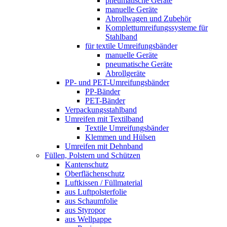
pneumatische Geräte
manuelle Geräte
Abrollwagen und Zubehör
Komplettumreifungssysteme für
Stahlband
für textile Umreifungsbänder
manuelle Geräte
pneumatische Geräte
Abrollgeräte
PP- und PET-Umreifungsbänder
PP-Bänder
PET-Bänder
Verpackungsstahlband
Umreifen mit Textilband
Textile Umreifungsbänder
Klemmen und Hülsen
Umreifen mit Dehnband
Füllen, Polstern und Schützen
Kantenschutz
Oberflächenschutz
Luftkissen / Füllmaterial
aus Luftpolsterfolie
aus Schaumfolie
aus Styropor
aus Wellpappe