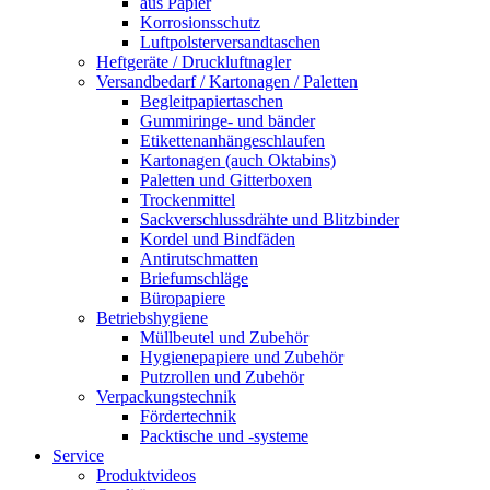
aus Papier
Korrosionsschutz
Luftpolsterversandtaschen
Heftgeräte / Druckluftnagler
Versandbedarf / Kartonagen / Paletten
Begleitpapiertaschen
Gummiringe- und bänder
Etikettenanhängeschlaufen
Kartonagen (auch Oktabins)
Paletten und Gitterboxen
Trockenmittel
Sackverschlussdrähte und Blitzbinder
Kordel und Bindfäden
Antirutschmatten
Briefumschläge
Büropapiere
Betriebshygiene
Müllbeutel und Zubehör
Hygienepapiere und Zubehör
Putzrollen und Zubehör
Verpackungstechnik
Fördertechnik
Packtische und -systeme
Service
Produktvideos