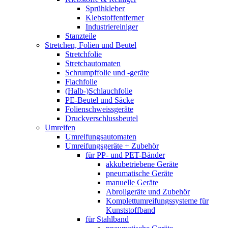
Sprühkleber
Klebstoffentferner
Industriereiniger
Stanzteile
Stretchen, Folien und Beutel
Stretchfolie
Stretchautomaten
Schrumpffolie und -geräte
Flachfolie
(Halb-)Schlauchfolie
PE-Beutel und Säcke
Folienschweissgeräte
Druckverschlussbeutel
Umreifen
Umreifungsautomaten
Umreifungsgeräte + Zubehör
für PP- und PET-Bänder
akkubetriebene Geräte
pneumatische Geräte
manuelle Geräte
Abrollgeräte und Zubehör
Komplettumreifungssysteme für
Kunststoffband
für Stahlband