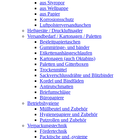
aus Styropor
aus Wellpappe
aus Papier
Korrosionsschutz
Luftpolsterversandtaschen
Heftgeräte / Druckluftnagler
Versandbedarf / Kartonagen / Paletten
Begleitpapiertaschen
Gummiringe- und bänder
Etikettenanhängeschlaufen
Kartonagen (auch Oktabins)
Paletten und Gitterboxen
Trockenmittel
Sackverschlussdrähte und Blitzbinder
Kordel und Bindfäden
Antirutschmatten
Briefumschläge
Büropapiere
Betriebshygiene
Müllbeutel und Zubehör
Hygienepapiere und Zubehör
Putzrollen und Zubehör
Verpackungstechnik
Fördertechnik
Packtische und -systeme