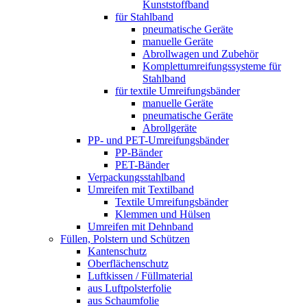
Kunststoffband
für Stahlband
pneumatische Geräte
manuelle Geräte
Abrollwagen und Zubehör
Komplettumreifungssysteme für
Stahlband
für textile Umreifungsbänder
manuelle Geräte
pneumatische Geräte
Abrollgeräte
PP- und PET-Umreifungsbänder
PP-Bänder
PET-Bänder
Verpackungsstahlband
Umreifen mit Textilband
Textile Umreifungsbänder
Klemmen und Hülsen
Umreifen mit Dehnband
Füllen, Polstern und Schützen
Kantenschutz
Oberflächenschutz
Luftkissen / Füllmaterial
aus Luftpolsterfolie
aus Schaumfolie