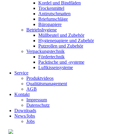
Kordel und Bindfäden
Trockenmittel
Antirutschmatten
Briefumschläge
Büropapiere
Betriebshygiene
Müllbeutel und Zubehör
Hygienepapiere und Zubehör
Putzrollen und Zubehör
Verpackungstechnik
Fördertechnik
Packtische und -systeme
Luftkissensysteme
Service
Produktvideos
Qualitätsmanagement
AGB
Kontakt
Impressum
Datenschutz
Downloads
News/Jobs
Jobs
© 2021 Kraft GmbH Verpackungen •