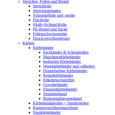
Stretchen, Folien und Beutel
Stretchfolie
Stretchautomaten
Schrumpffolie und -geräte
Flachfolie
(Halb-)Schlauchfolie
PE-Beutel und Säcke
Folienschweissgeräte
Druckverschlussbeutel
Kleben
Klebebänder
Packbänder & Schmalrollen
Maschinenklebebänder
bedruckte Klebebänder
Warnklebebänder und -etiketten
Doppelseitige Klebebänder
Kreppklebebänder
Etikettenschutzfilm
Gewebebänder
Filamentklebebänder
Strappingband
Bodenmarkierungsband
Klebebandabroller + Streifengeber
Kartonverschlussmaschinen
Nassklebebänder