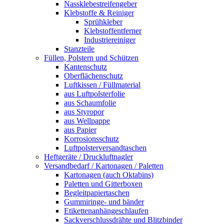
Nassklebestreifengeber
Klebstoffe & Reiniger
Sprühkleber
Klebstoffentferner
Industriereiniger
Stanzteile
Füllen, Polstern und Schützen
Kantenschutz
Oberflächenschutz
Luftkissen / Füllmaterial
aus Luftpolsterfolie
aus Schaumfolie
aus Styropor
aus Wellpappe
aus Papier
Korrosionsschutz
Luftpolsterversandtaschen
Heftgeräte / Druckluftnagler
Versandbedarf / Kartonagen / Paletten
Kartonagen (auch Oktabins)
Paletten und Gitterboxen
Begleitpapiertaschen
Gummiringe- und bänder
Etikettenanhängeschlaufen
Sackverschlussdrähte und Blitzbinder