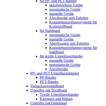
für PP- und PET-Bänder
akkubetriebene Geräte
pneumatische Geräte
manuelle Geräte
Abrollgeräte und Zubehör
Komplett­umreifungs­systeme für
Kunststoffband
für Stahlband
pneumatische Geräte
manuelle Geräte
Abrollwagen und Zubehör
Komplett­umreifungs­systeme für
Stahlband
für textile Umreifungsbänder
manuelle Geräte
pneumatische Geräte
Abrollgeräte
PP- und PET-Umreifungsbänder
PP-Bänder
PET-Bänder
Verpackungsstahlband
Umreifen mit Textilband
Textile Umreifungsbänder
Klemmen und Hülsen
Umreifen mit Dehnband