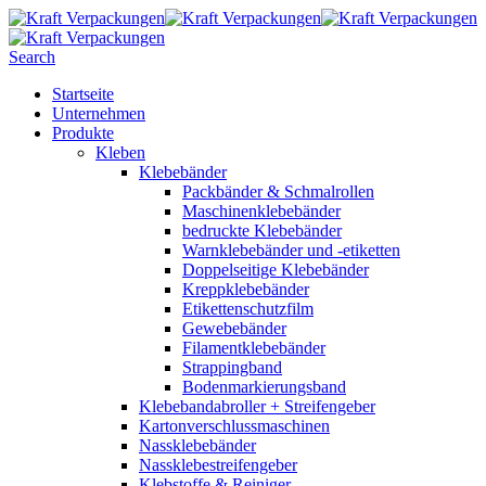
Search
Startseite
Unternehmen
Produkte
Kleben
Klebebänder
Packbänder & Schmalrollen
Maschinenklebebänder
bedruckte Klebebänder
Warnklebebänder und -etiketten
Doppelseitige Klebebänder
Kreppklebebänder
Etikettenschutzfilm
Gewebebänder
Filamentklebebänder
Strappingband
Bodenmarkierungsband
Klebebandabroller + Streifengeber
Kartonverschlussmaschinen
Nassklebebänder
Nassklebestreifengeber
Klebstoffe & Reiniger