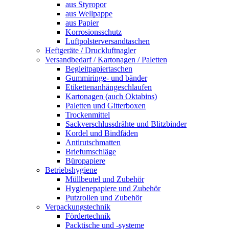
aus Styropor
aus Wellpappe
aus Papier
Korrosionsschutz
Luftpolsterversandtaschen
Heftgeräte / Druckluftnagler
Versandbedarf / Kartonagen / Paletten
Begleitpapiertaschen
Gummiringe- und bänder
Etikettenanhängeschlaufen
Kartonagen (auch Oktabins)
Paletten und Gitterboxen
Trockenmittel
Sackverschlussdrähte und Blitzbinder
Kordel und Bindfäden
Antirutschmatten
Briefumschläge
Büropapiere
Betriebshygiene
Müllbeutel und Zubehör
Hygienepapiere und Zubehör
Putzrollen und Zubehör
Verpackungstechnik
Fördertechnik
Packtische und -systeme