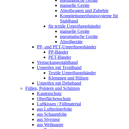
pneumatische Geräte
manuelle Geräte
Abrollwagen und Zubehör
Komplettumreifungssysteme für
Stahlband
für textile Umreifungsbänder
manuelle Geräte
pneumatische Geräte
Abrollgeräte
PP- und PET-Umreifungsbänder
PP-Bänder
PET-Bänder
Verpackungsstahlband
Umreifen mit Textilband
Textile Umreifungsbänder
Klemmen und Hülsen
Umreifen mit Dehnband
Füllen, Polstern und Schützen
Kantenschutz
Oberflächenschutz
Luftkissen / Füllmaterial
aus Luftpolsterfolie
aus Schaumfolie
aus Styropor
aus Wellpappe