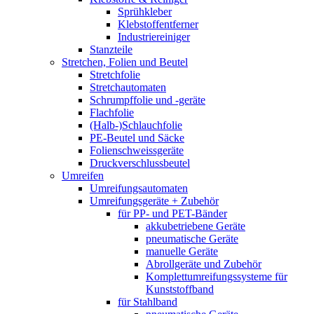
Sprühkleber
Klebstoffentferner
Industriereiniger
Stanzteile
Stretchen, Folien und Beutel
Stretchfolie
Stretchautomaten
Schrumpffolie und -geräte
Flachfolie
(Halb-)Schlauchfolie
PE-Beutel und Säcke
Folienschweissgeräte
Druckverschlussbeutel
Umreifen
Umreifungsautomaten
Umreifungsgeräte + Zubehör
für PP- und PET-Bänder
akkubetriebene Geräte
pneumatische Geräte
manuelle Geräte
Abrollgeräte und Zubehör
Komplettumreifungssysteme für
Kunststoffband
für Stahlband