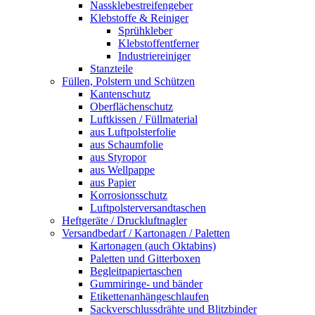
Nassklebestreifengeber
Klebstoffe & Reiniger
Sprühkleber
Klebstoffentferner
Industriereiniger
Stanzteile
Füllen, Polstern und Schützen
Kantenschutz
Oberflächenschutz
Luftkissen / Füllmaterial
aus Luftpolsterfolie
aus Schaumfolie
aus Styropor
aus Wellpappe
aus Papier
Korrosionsschutz
Luftpolsterversandtaschen
Heftgeräte / Druckluftnagler
Versandbedarf / Kartonagen / Paletten
Kartonagen (auch Oktabins)
Paletten und Gitterboxen
Begleitpapiertaschen
Gummiringe- und bänder
Etikettenanhängeschlaufen
Sackverschlussdrähte und Blitzbinder