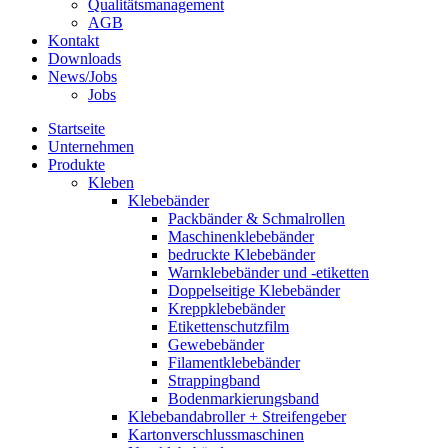
Qualitätsmanagement
AGB
Kontakt
Downloads
News/Jobs
Jobs
Startseite
Unternehmen
Produkte
Kleben
Klebebänder
Packbänder & Schmalrollen
Maschinenklebebänder
bedruckte Klebebänder
Warnklebebänder und -etiketten
Doppelseitige Klebebänder
Kreppklebebänder
Etikettenschutzfilm
Gewebebänder
Filamentklebebänder
Strappingband
Bodenmarkierungsband
Klebebandabroller + Streifengeber
Kartonverschlussmaschinen