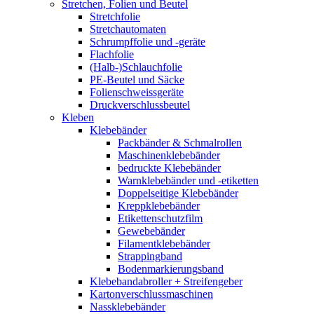
Stretchen, Folien und Beutel
Stretchfolie
Stretchautomaten
Schrumpffolie und -geräte
Flachfolie
(Halb-)Schlauchfolie
PE-Beutel und Säcke
Folienschweissgeräte
Druckverschlussbeutel
Kleben
Klebebänder
Packbänder & Schmalrollen
Maschinenklebebänder
bedruckte Klebebänder
Warnklebebänder und -etiketten
Doppelseitige Klebebänder
Kreppklebebänder
Etikettenschutzfilm
Gewebebänder
Filamentklebebänder
Strappingband
Bodenmarkierungsband
Klebebandabroller + Streifengeber
Kartonverschlussmaschinen
Nassklebebänder