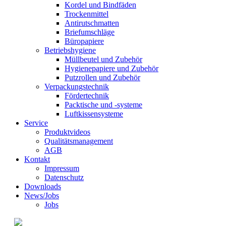
Kordel und Bindfäden
Trockenmittel
Antirutschmatten
Briefumschläge
Büropapiere
Betriebshygiene
Müllbeutel und Zubehör
Hygienepapiere und Zubehör
Putzrollen und Zubehör
Verpackungstechnik
Fördertechnik
Packtische und -systeme
Luftkissensysteme
Service
Produktvideos
Qualitätsmanagement
AGB
Kontakt
Impressum
Datenschutz
Downloads
News/Jobs
Jobs
© 2021 Kraft GmbH Verpackungen •