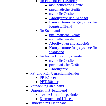
für PP- und PET-Bänder
akkubetriebene Geräte
pneumatische Geräte
manuelle Geräte
Abrollgeräte und Zubehör
Komplett­umreifungs­systeme für
Kunststoffband
für Stahlband
pneumatische Geräte
manuelle Geräte
Abrollwagen und Zubehör
Komplett­umreifungs­systeme für
Stahlband
für textile Umreifungsbänder
manuelle Geräte
pneumatische Geräte
Abrollgeräte
PP- und PET-Umreifungsbänder
PP-Bänder
PET-Bänder
Verpackungsstahlband
Umreifen mit Textilband
Textile Umreifungsbänder
Klemmen und Hülsen
Umreifen mit Dehnband