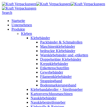
Search
Startseite
Unternehmen
Produkte
Kleben
Klebebänder
Packbänder & Schmalrollen
Maschinenklebebänder
bedruckte Klebebänder
Warnklebebänder und -etiketten
Doppelseitige Klebebänder
Kreppklebebänder
Etikettenschutzfilm
Gewebebänder
Filamentklebebänder
Strappingband
Bodenmarkierungsband
Klebebandabroller + Streifengeber
Kartonverschlussmaschinen
Nassklebebänder
Nassklebestreifengeber
Klebstoffe & Reiniger