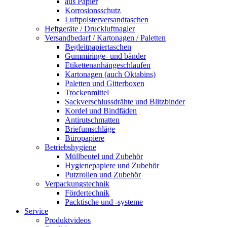
aus Papier
Korrosionsschutz
Luftpolsterversandtaschen
Heftgeräte / Druckluftnagler
Versandbedarf / Kartonagen / Paletten
Begleitpapiertaschen
Gummiringe- und bänder
Etikettenanhängeschlaufen
Kartonagen (auch Oktabins)
Paletten und Gitterboxen
Trockenmittel
Sackverschlussdrähte und Blitzbinder
Kordel und Bindfäden
Antirutschmatten
Briefumschläge
Büropapiere
Betriebshygiene
Müllbeutel und Zubehör
Hygienepapiere und Zubehör
Putzrollen und Zubehör
Verpackungstechnik
Fördertechnik
Packtische und -systeme
Service
Produktvideos