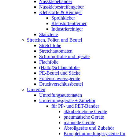
Nassklebebänder
Nassklebestreifengeber
Klebstoffe & Reiniger
Sprühkleber
Klebstoffentferner
Industriereiniger
Stanzteile
Stretchen, Folien und Beutel
Stretchfolie
Stretchautomaten
Schrumpffolie und -geräte
Flachfolie
(Halb-)Schlauchfolie
PE-Beutel und Säcke
Folienschweissgeräte
Druckverschlussbeutel
Umreifen
Umreifungsautomaten
Umreifungsgeräte + Zubehör
für PP- und PET-Bänder
akkubetriebene Geräte
pneumatische Geräte
manuelle Geräte
Abrollgeräte und Zubehör
Komplettumreifungssysteme für