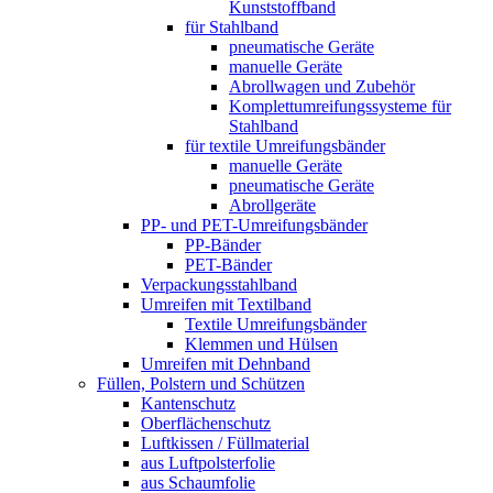
Kunststoffband
für Stahlband
pneumatische Geräte
manuelle Geräte
Abrollwagen und Zubehör
Komplettumreifungssysteme für
Stahlband
für textile Umreifungsbänder
manuelle Geräte
pneumatische Geräte
Abrollgeräte
PP- und PET-Umreifungsbänder
PP-Bänder
PET-Bänder
Verpackungsstahlband
Umreifen mit Textilband
Textile Umreifungsbänder
Klemmen und Hülsen
Umreifen mit Dehnband
Füllen, Polstern und Schützen
Kantenschutz
Oberflächenschutz
Luftkissen / Füllmaterial
aus Luftpolsterfolie
aus Schaumfolie