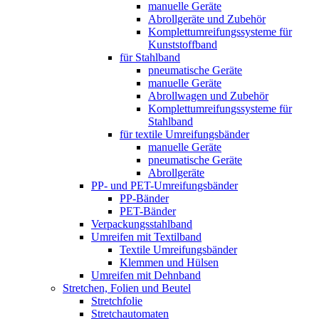
manuelle Geräte
Abrollgeräte und Zubehör
Komplett­umreifungs­systeme für
Kunststoffband
für Stahlband
pneumatische Geräte
manuelle Geräte
Abrollwagen und Zubehör
Komplett­umreifungs­systeme für
Stahlband
für textile Umreifungsbänder
manuelle Geräte
pneumatische Geräte
Abrollgeräte
PP- und PET-Umreifungsbänder
PP-Bänder
PET-Bänder
Verpackungsstahlband
Umreifen mit Textilband
Textile Umreifungsbänder
Klemmen und Hülsen
Umreifen mit Dehnband
Stretchen, Folien und Beutel
Stretchfolie
Stretchautomaten