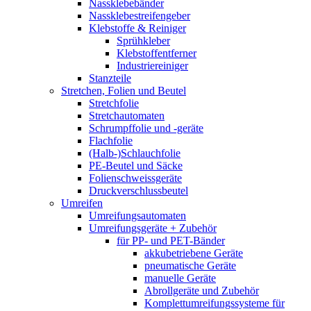
Nassklebebänder
Nassklebestreifengeber
Klebstoffe & Reiniger
Sprühkleber
Klebstoffentferner
Industriereiniger
Stanzteile
Stretchen, Folien und Beutel
Stretchfolie
Stretchautomaten
Schrumpffolie und -geräte
Flachfolie
(Halb-)Schlauchfolie
PE-Beutel und Säcke
Folienschweissgeräte
Druckverschlussbeutel
Umreifen
Umreifungsautomaten
Umreifungsgeräte + Zubehör
für PP- und PET-Bänder
akkubetriebene Geräte
pneumatische Geräte
manuelle Geräte
Abrollgeräte und Zubehör
Komplettumreifungssysteme für