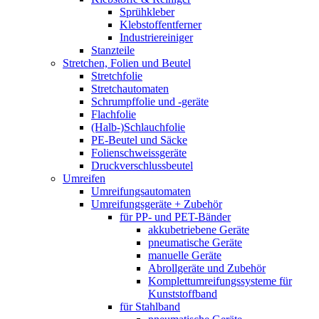
Sprühkleber
Klebstoffentferner
Industriereiniger
Stanzteile
Stretchen, Folien und Beutel
Stretchfolie
Stretchautomaten
Schrumpffolie und -geräte
Flachfolie
(Halb-)Schlauchfolie
PE-Beutel und Säcke
Folienschweissgeräte
Druckverschlussbeutel
Umreifen
Umreifungsautomaten
Umreifungsgeräte + Zubehör
für PP- und PET-Bänder
akkubetriebene Geräte
pneumatische Geräte
manuelle Geräte
Abrollgeräte und Zubehör
Komplettumreifungssysteme für
Kunststoffband
für Stahlband