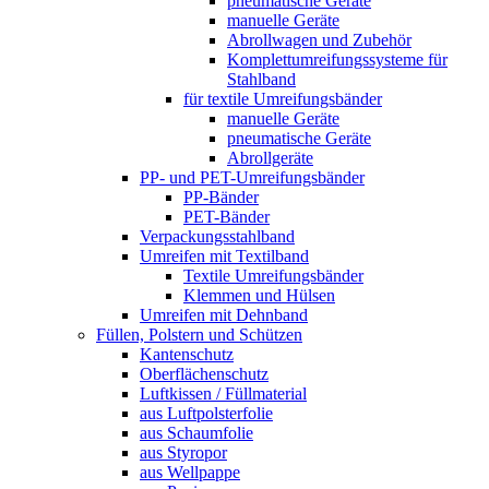
pneumatische Geräte
manuelle Geräte
Abrollwagen und Zubehör
Komplettumreifungssysteme für
Stahlband
für textile Umreifungsbänder
manuelle Geräte
pneumatische Geräte
Abrollgeräte
PP- und PET-Umreifungsbänder
PP-Bänder
PET-Bänder
Verpackungsstahlband
Umreifen mit Textilband
Textile Umreifungsbänder
Klemmen und Hülsen
Umreifen mit Dehnband
Füllen, Polstern und Schützen
Kantenschutz
Oberflächenschutz
Luftkissen / Füllmaterial
aus Luftpolsterfolie
aus Schaumfolie
aus Styropor
aus Wellpappe