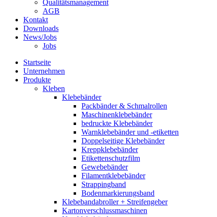
Qualitätsmanagement
AGB
Kontakt
Downloads
News/Jobs
Jobs
Startseite
Unternehmen
Produkte
Kleben
Klebebänder
Packbänder & Schmalrollen
Maschinenklebebänder
bedruckte Klebebänder
Warnklebebänder und -etiketten
Doppelseitige Klebebänder
Kreppklebebänder
Etikettenschutzfilm
Gewebebänder
Filamentklebebänder
Strappingband
Bodenmarkierungsband
Klebebandabroller + Streifengeber
Kartonverschlussmaschinen