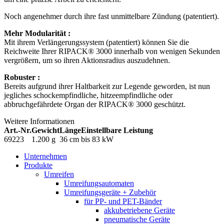
Noch angenehmer durch ihre fast unmittelbare Zündung (patentiert).
Mehr Modularität :
Mit ihrem Verlängerungssystem (patentiert) können Sie die
Reichweite Ihrer RIPACK® 3000 innerhalb von wenigen Sekunden
vergrößern, um so ihren Aktionsradius auszudehnen.
Robuster :
Bereits aufgrund ihrer Haltbarkeit zur Legende geworden, ist nun
jegliches schockempfindliche, hitzeempfindliche oder
abbruchgefährdete Organ der RIPACK® 3000 geschützt.
Weitere Informationen
Art.-Nr.
Gewicht
Länge
Einstellbare Leistung
69223
1.200 g
36 cm
bis 83 kW
Unternehmen
Produkte
Umreifen
Umreifungsautomaten
Umreifungsgeräte + Zubehör
für PP- und PET-Bänder
akkubetriebene Geräte
pneumatische Geräte