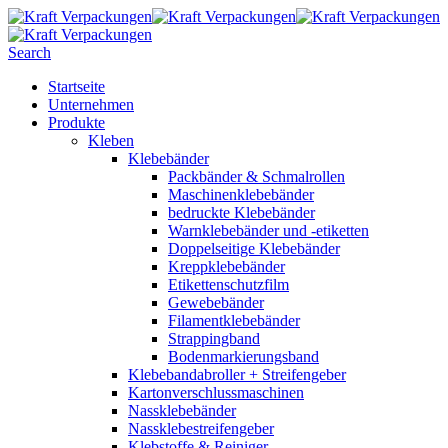
Search
Startseite
Unternehmen
Produkte
Kleben
Klebebänder
Packbänder & Schmalrollen
Maschinenklebebänder
bedruckte Klebebänder
Warnklebebänder und -etiketten
Doppelseitige Klebebänder
Kreppklebebänder
Etikettenschutzfilm
Gewebebänder
Filamentklebebänder
Strappingband
Bodenmarkierungsband
Klebebandabroller + Streifengeber
Kartonverschlussmaschinen
Nassklebebänder
Nassklebestreifengeber
Klebstoffe & Reiniger