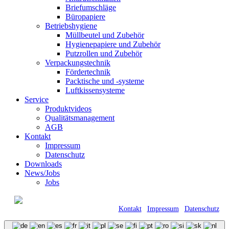
Briefumschläge
Büropapiere
Betriebshygiene
Müllbeutel und Zubehör
Hygienepapiere und Zubehör
Putzrollen und Zubehör
Verpackungstechnik
Fördertechnik
Packtische und -systeme
Luftkissensysteme
Service
Produktvideos
Qualitätsmanagement
AGB
Kontakt
Impressum
Datenschutz
Downloads
News/Jobs
Jobs
© 2021 Kraft GmbH Verpackungen •
Römerweg 11 • 58513 Lüdenscheid |
Kontakt
|
Impressum
|
Datenschutz