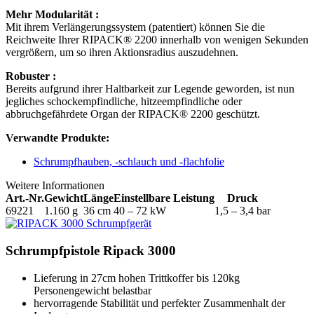
Mehr Modularität :
Mit ihrem Verlängerungssystem (patentiert) können Sie die
Reichweite Ihrer RIPACK® 2200 innerhalb von wenigen Sekunden
vergrößern, um so ihren Aktionsradius auszudehnen.
Robuster :
Bereits aufgrund ihrer Haltbarkeit zur Legende geworden, ist nun
jegliches schockempfindliche, hitzeempfindliche oder
abbruchgefährdete Organ der RIPACK® 2200 geschützt.
Verwandte Produkte:
Schrumpfhauben, -schlauch und -flachfolie
Weitere Informationen
Art.-Nr.
Gewicht
Länge
Einstellbare Leistung
Druck
69221
1.160 g
36 cm
40 – 72 kW
1,5 – 3,4 bar
Schrumpfpistole Ripack 3000
Lieferung in 27cm hohen Trittkoffer bis 120kg
Personengewicht belastbar
hervorragende Stabilität und perfekter Zusammenhalt der