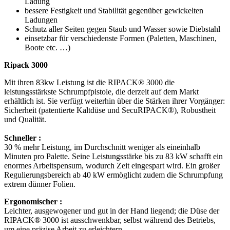
Ladung
bessere Festigkeit und Stabilität gegenüber gewickelten
Ladungen
Schutz aller Seiten gegen Staub und Wasser sowie Diebstahl
einsetzbar für verschiedenste Formen (Paletten, Maschinen,
Boote etc. …)
Ripack 3000
Mit ihren 83kw Leistung ist die RIPACK® 3000 die
leistungsstärkste Schrumpfpistole, die derzeit auf dem Markt
erhältlich ist. Sie verfügt weiterhin über die Stärken ihrer Vorgänger:
Sicherheit (patentierte Kaltdüse und SecuRIPACK®), Robustheit
und Qualität.
Schneller :
30 % mehr Leistung, im Durchschnitt weniger als eineinhalb
Minuten pro Palette. Seine Leistungsstärke bis zu 83 kW schafft ein
enormes Arbeitspensum, wodurch Zeit eingespart wird. Ein großer
Regulierungsbereich ab 40 kW ermöglicht zudem die Schrumpfung
extrem dünner Folien.
Ergonomischer :
Leichter, ausgewogener und gut in der Hand liegend; die Düse der
RIPACK® 3000 ist ausschwenkbar, selbst während des Betriebs,
um eine präzise Arbeit zu erleichtern.