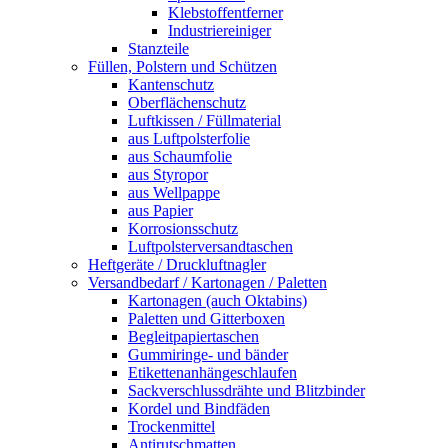
Klebstoffentferner
Industriereiniger
Stanzteile
Füllen, Polstern und Schützen
Kantenschutz
Oberflächenschutz
Luftkissen / Füllmaterial
aus Luftpolsterfolie
aus Schaumfolie
aus Styropor
aus Wellpappe
aus Papier
Korrosionsschutz
Luftpolsterversandtaschen
Heftgeräte / Druckluftnagler
Versandbedarf / Kartonagen / Paletten
Kartonagen (auch Oktabins)
Paletten und Gitterboxen
Begleitpapiertaschen
Gummiringe- und bänder
Etikettenanhängeschlaufen
Sackverschlussdrähte und Blitzbinder
Kordel und Bindfäden
Trockenmittel
Antirutschmatten