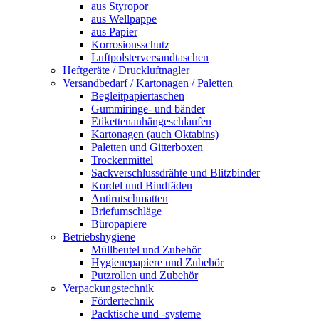
aus Styropor
aus Wellpappe
aus Papier
Korrosionsschutz
Luftpolsterversandtaschen
Heftgeräte / Druckluftnagler
Versandbedarf / Kartonagen / Paletten
Begleitpapiertaschen
Gummiringe- und bänder
Etikettenanhängeschlaufen
Kartonagen (auch Oktabins)
Paletten und Gitterboxen
Trockenmittel
Sackverschlussdrähte und Blitzbinder
Kordel und Bindfäden
Antirutschmatten
Briefumschläge
Büropapiere
Betriebshygiene
Müllbeutel und Zubehör
Hygienepapiere und Zubehör
Putzrollen und Zubehör
Verpackungstechnik
Fördertechnik
Packtische und -systeme