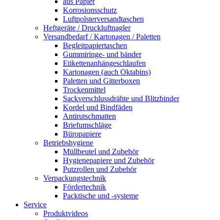
aus Papier
Korrosionsschutz
Luftpolsterversandtaschen
Heftgeräte / Druckluftnagler
Versandbedarf / Kartonagen / Paletten
Begleitpapiertaschen
Gummiringe- und bänder
Etikettenanhängeschlaufen
Kartonagen (auch Oktabins)
Paletten und Gitterboxen
Trockenmittel
Sackverschlussdrähte und Blitzbinder
Kordel und Bindfäden
Antirutschmatten
Briefumschläge
Büropapiere
Betriebshygiene
Müllbeutel und Zubehör
Hygienepapiere und Zubehör
Putzrollen und Zubehör
Verpackungstechnik
Fördertechnik
Packtische und -systeme
Service
Produktvideos