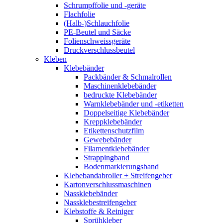
Schrumpffolie und -geräte
Flachfolie
(Halb-)Schlauchfolie
PE-Beutel und Säcke
Folienschweissgeräte
Druckverschlussbeutel
Kleben
Klebebänder
Packbänder & Schmalrollen
Maschinenklebebänder
bedruckte Klebebänder
Warnklebebänder und -etiketten
Doppelseitige Klebebänder
Kreppklebebänder
Etikettenschutzfilm
Gewebebänder
Filamentklebebänder
Strappingband
Bodenmarkierungsband
Klebebandabroller + Streifengeber
Kartonverschlussmaschinen
Nassklebebänder
Nassklebestreifengeber
Klebstoffe & Reiniger
Sprühkleber