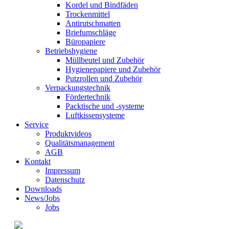
Kordel und Bindfäden
Trockenmittel
Antirutschmatten
Briefumschläge
Büropapiere
Betriebshygiene
Müllbeutel und Zubehör
Hygienepapiere und Zubehör
Putzrollen und Zubehör
Verpackungstechnik
Fördertechnik
Packtische und -systeme
Luftkissensysteme
Service
Produktvideos
Qualitätsmanagement
AGB
Kontakt
Impressum
Datenschutz
Downloads
News/Jobs
Jobs
© 2021 Kraft GmbH Verpackungen •