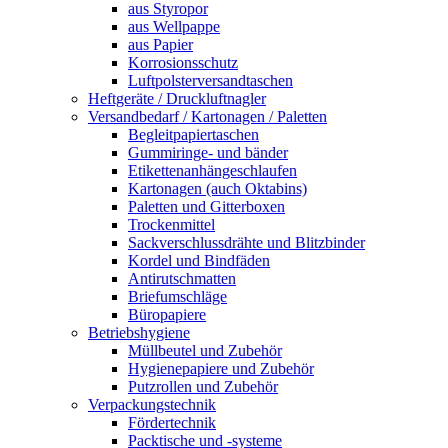
aus Styropor
aus Wellpappe
aus Papier
Korrosionsschutz
Luftpolsterversandtaschen
Heftgeräte / Druckluftnagler
Versandbedarf / Kartonagen / Paletten
Begleitpapiertaschen
Gummiringe- und bänder
Etikettenanhängeschlaufen
Kartonagen (auch Oktabins)
Paletten und Gitterboxen
Trockenmittel
Sackverschlussdrähte und Blitzbinder
Kordel und Bindfäden
Antirutschmatten
Briefumschläge
Büropapiere
Betriebshygiene
Müllbeutel und Zubehör
Hygienepapiere und Zubehör
Putzrollen und Zubehör
Verpackungstechnik
Fördertechnik
Packtische und -systeme