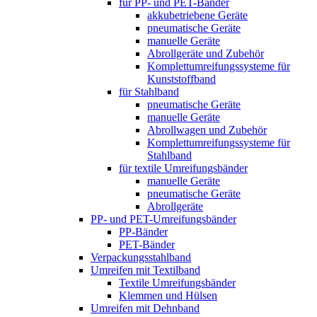
für PP- und PET-Bänder
akkubetriebene Geräte
pneumatische Geräte
manuelle Geräte
Abrollgeräte und Zubehör
Komplett­umreifungs­systeme für
Kunststoffband
für Stahlband
pneumatische Geräte
manuelle Geräte
Abrollwagen und Zubehör
Komplett­umreifungs­systeme für
Stahlband
für textile Umreifungsbänder
manuelle Geräte
pneumatische Geräte
Abrollgeräte
PP- und PET-Umreifungsbänder
PP-Bänder
PET-Bänder
Verpackungsstahlband
Umreifen mit Textilband
Textile Umreifungsbänder
Klemmen und Hülsen
Umreifen mit Dehnband