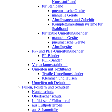
Kunststoffband
für Stahlband
pneumatische Geräte
manuelle Geräte
Abrollwagen und Zubehör
Komplettumreifungssysteme für
Stahlband
für textile Umreifungsbänder
manuelle Geräte
pneumatische Geräte
Abrollgeräte
PP- und PET-Umreifungsbänder
PP-Bänder
PET-Bänder
Verpackungsstahlband
Umreifen mit Textilband
Textile Umreifungsbänder
Klemmen und Hülsen
Umreifen mit Dehnband
Füllen, Polstern und Schützen
Kantenschutz
Oberflächenschutz
Luftkissen / Füllmaterial
aus Luftpolsterfolie
aus Schaumfolie