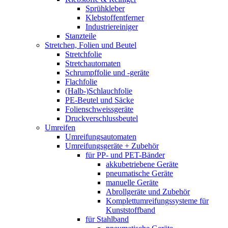
Sprühkleber
Klebstoffentferner
Industriereiniger
Stanzteile
Stretchen, Folien und Beutel
Stretchfolie
Stretchautomaten
Schrumpffolie und -geräte
Flachfolie
(Halb-)Schlauchfolie
PE-Beutel und Säcke
Folienschweissgeräte
Druckverschlussbeutel
Umreifen
Umreifungsautomaten
Umreifungsgeräte + Zubehör
für PP- und PET-Bänder
akkubetriebene Geräte
pneumatische Geräte
manuelle Geräte
Abrollgeräte und Zubehör
Komplettumreifungssysteme für
Kunststoffband
für Stahlband