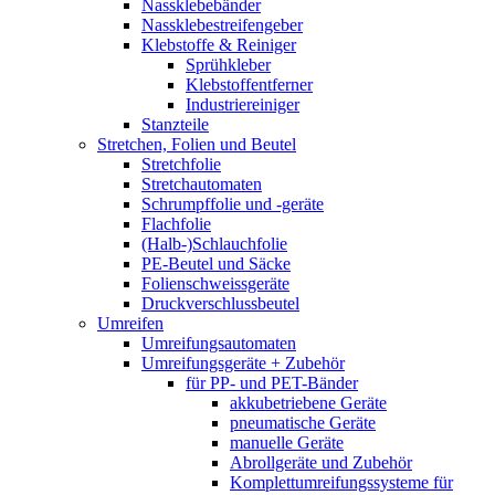
Nassklebebänder
Nassklebestreifengeber
Klebstoffe & Reiniger
Sprühkleber
Klebstoffentferner
Industriereiniger
Stanzteile
Stretchen, Folien und Beutel
Stretchfolie
Stretchautomaten
Schrumpffolie und -geräte
Flachfolie
(Halb-)Schlauchfolie
PE-Beutel und Säcke
Folienschweissgeräte
Druckverschlussbeutel
Umreifen
Umreifungsautomaten
Umreifungsgeräte + Zubehör
für PP- und PET-Bänder
akkubetriebene Geräte
pneumatische Geräte
manuelle Geräte
Abrollgeräte und Zubehör
Komplettumreifungssysteme für