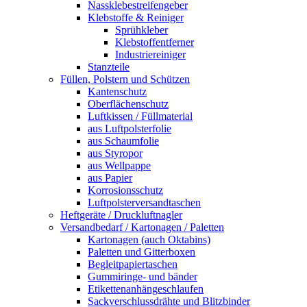
Nassklebestreifengeber
Klebstoffe & Reiniger
Sprühkleber
Klebstoffentferner
Industriereiniger
Stanzteile
Füllen, Polstern und Schützen
Kantenschutz
Oberflächenschutz
Luftkissen / Füllmaterial
aus Luftpolsterfolie
aus Schaumfolie
aus Styropor
aus Wellpappe
aus Papier
Korrosionsschutz
Luftpolsterversandtaschen
Heftgeräte / Druckluftnagler
Versandbedarf / Kartonagen / Paletten
Kartonagen (auch Oktabins)
Paletten und Gitterboxen
Begleitpapiertaschen
Gummiringe- und bänder
Etikettenanhängeschlaufen
Sackverschlussdrähte und Blitzbinder