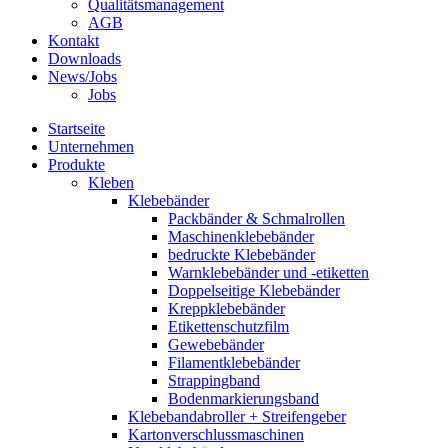
Qualitätsmanagement
AGB
Kontakt
Downloads
News/Jobs
Jobs
Startseite
Unternehmen
Produkte
Kleben
Klebebänder
Packbänder & Schmalrollen
Maschinenklebebänder
bedruckte Klebebänder
Warnklebebänder und -etiketten
Doppelseitige Klebebänder
Kreppklebebänder
Etikettenschutzfilm
Gewebebänder
Filamentklebebänder
Strappingband
Bodenmarkierungsband
Klebebandabroller + Streifengeber
Kartonverschlussmaschinen