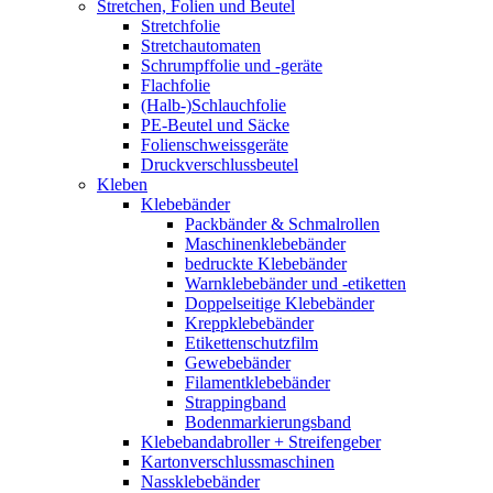
Stretchen, Folien und Beutel
Stretchfolie
Stretchautomaten
Schrumpffolie und -geräte
Flachfolie
(Halb-)Schlauchfolie
PE-Beutel und Säcke
Folienschweissgeräte
Druckverschlussbeutel
Kleben
Klebebänder
Packbänder & Schmalrollen
Maschinenklebebänder
bedruckte Klebebänder
Warnklebebänder und -etiketten
Doppelseitige Klebebänder
Kreppklebebänder
Etikettenschutzfilm
Gewebebänder
Filamentklebebänder
Strappingband
Bodenmarkierungsband
Klebebandabroller + Streifengeber
Kartonverschlussmaschinen
Nassklebebänder