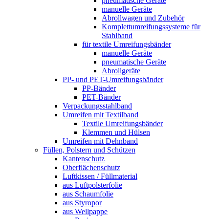
pneumatische Geräte
manuelle Geräte
Abrollwagen und Zubehör
Komplettumreifungssysteme für
Stahlband
für textile Umreifungsbänder
manuelle Geräte
pneumatische Geräte
Abrollgeräte
PP- und PET-Umreifungsbänder
PP-Bänder
PET-Bänder
Verpackungsstahlband
Umreifen mit Textilband
Textile Umreifungsbänder
Klemmen und Hülsen
Umreifen mit Dehnband
Füllen, Polstern und Schützen
Kantenschutz
Oberflächenschutz
Luftkissen / Füllmaterial
aus Luftpolsterfolie
aus Schaumfolie
aus Styropor
aus Wellpappe