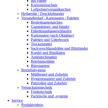
aus Papier
Korrosionsschutz
Luftpolsterversandtaschen
Heftgeräte / Druckluftnagler
Versandbedarf / Kartonagen / Paletten
Begleitpapiertaschen
Gummiringe- und bänder
Etikettenanhängeschlaufen
Kartonagen (auch Oktabins)
Paletten und Gitterboxen
Trockenmittel
Sackverschlussdrähte und Blitzbinder
Kordel und Bindfäden
Antirutschmatten
Briefumschläge
Büropapiere
Betriebshygiene
Müllbeutel und Zubehör
Hygienepapiere und Zubehör
Putzrollen und Zubehör
Verpackungstechnik
Fördertechnik
Packtische und -systeme
Service
Produktvideos