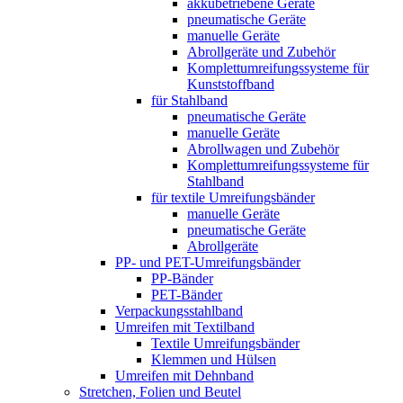
akkubetriebene Geräte
pneumatische Geräte
manuelle Geräte
Abrollgeräte und Zubehör
Komplett­umreifungs­systeme für
Kunststoffband
für Stahlband
pneumatische Geräte
manuelle Geräte
Abrollwagen und Zubehör
Komplett­umreifungs­systeme für
Stahlband
für textile Umreifungsbänder
manuelle Geräte
pneumatische Geräte
Abrollgeräte
PP- und PET-Umreifungsbänder
PP-Bänder
PET-Bänder
Verpackungsstahlband
Umreifen mit Textilband
Textile Umreifungsbänder
Klemmen und Hülsen
Umreifen mit Dehnband
Stretchen, Folien und Beutel