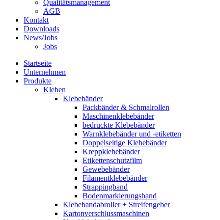
Qualitätsmanagement
AGB
Kontakt
Downloads
News/Jobs
Jobs
Startseite
Unternehmen
Produkte
Kleben
Klebebänder
Packbänder & Schmalrollen
Maschinenklebebänder
bedruckte Klebebänder
Warnklebebänder und -etiketten
Doppelseitige Klebebänder
Kreppklebebänder
Etikettenschutzfilm
Gewebebänder
Filamentklebebänder
Strappingband
Bodenmarkierungsband
Klebebandabroller + Streifengeber
Kartonverschlussmaschinen