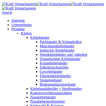
Search
Startseite
Unternehmen
Produkte
Kleben
Klebebänder
Packbänder & Schmalrollen
Maschinenklebebänder
bedruckte Klebebänder
Warnklebebänder und -etiketten
Doppelseitige Klebebänder
Kreppklebebänder
Etikettenschutzfilm
Gewebebänder
Filamentklebebänder
Strappingband
Bodenmarkierungsband
Klebebandabroller + Streifengeber
Kartonverschlussmaschinen
Nassklebebänder
Nassklebestreifengeber
Klebstoffe & Reiniger