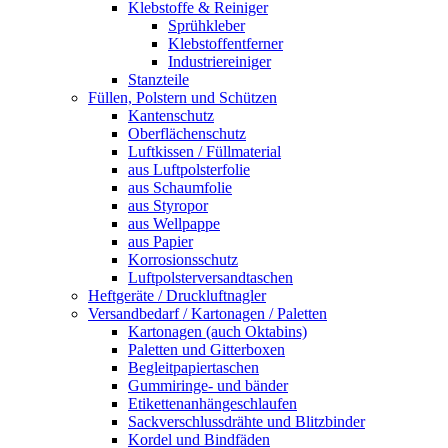
Klebstoffe & Reiniger
Sprühkleber
Klebstoffentferner
Industriereiniger
Stanzteile
Füllen, Polstern und Schützen
Kantenschutz
Oberflächenschutz
Luftkissen / Füllmaterial
aus Luftpolsterfolie
aus Schaumfolie
aus Styropor
aus Wellpappe
aus Papier
Korrosionsschutz
Luftpolsterversandtaschen
Heftgeräte / Druckluftnagler
Versandbedarf / Kartonagen / Paletten
Kartonagen (auch Oktabins)
Paletten und Gitterboxen
Begleitpapiertaschen
Gummiringe- und bänder
Etikettenanhängeschlaufen
Sackverschlussdrähte und Blitzbinder
Kordel und Bindfäden