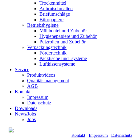
Trockenmittel
Antirutschmatten
Briefumschläge
Büropapiere
Betriebshygiene
Müllbeutel und Zubehör
Hygienepapiere und Zubehör
Putzrollen und Zubehör
Verpackungstechnik
Fördertechnik
Packtische und -systeme
Luftkissensysteme
Service
Produktvideos
Qualitätsmanagement
AGB
Kontakt
Impressum
Datenschutz
Downloads
News/Jobs
Jobs
© 2021 Kraft GmbH Verpackungen •
Römerweg 11 • 58513 Lüdenscheid |
Kontakt
|
Impressum
|
Datenschutz