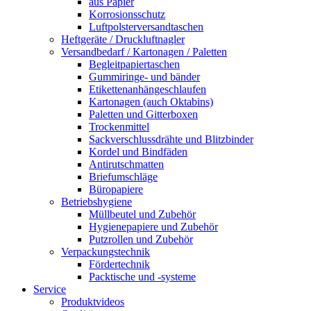
aus Papier
Korrosionsschutz
Luftpolsterversandtaschen
Heftgeräte / Druckluftnagler
Versandbedarf / Kartonagen / Paletten
Begleitpapiertaschen
Gummiringe- und bänder
Etikettenanhängeschlaufen
Kartonagen (auch Oktabins)
Paletten und Gitterboxen
Trockenmittel
Sackverschlussdrähte und Blitzbinder
Kordel und Bindfäden
Antirutschmatten
Briefumschläge
Büropapiere
Betriebshygiene
Müllbeutel und Zubehör
Hygienepapiere und Zubehör
Putzrollen und Zubehör
Verpackungstechnik
Fördertechnik
Packtische und -systeme
Service
Produktvideos