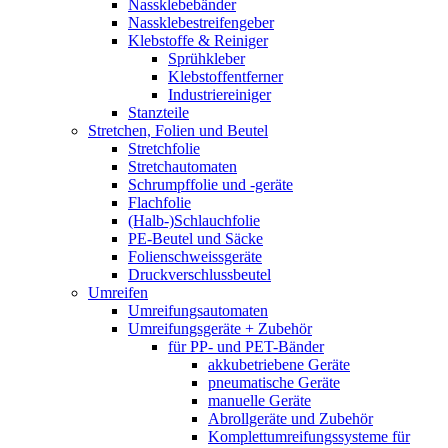
Nassklebebänder
Nassklebestreifengeber
Klebstoffe & Reiniger
Sprühkleber
Klebstoffentferner
Industriereiniger
Stanzteile
Stretchen, Folien und Beutel
Stretchfolie
Stretchautomaten
Schrumpffolie und -geräte
Flachfolie
(Halb-)Schlauchfolie
PE-Beutel und Säcke
Folienschweissgeräte
Druckverschlussbeutel
Umreifen
Umreifungsautomaten
Umreifungsgeräte + Zubehör
für PP- und PET-Bänder
akkubetriebene Geräte
pneumatische Geräte
manuelle Geräte
Abrollgeräte und Zubehör
Komplettumreifungssysteme für