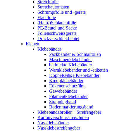
Stretchfolie
Stretchautomaten
Schrumpffolie und -geräte
Flachfolie
(Halb-)Schlauchfolie
PE-Beutel und Säcke
Folienschweissgeräte
Druckverschlussbeutel
Kleben
Klebebänder
Packbänder & Schmalrollen
Maschinenklebebänder
bedruckte Klebebänder
Warnklebebänder und -etiketten
Doppelseitige Klebebänder
Kreppklebebänder
Etikettenschutzfilm
Gewebebänder
Filamentklebebänder
Strappingband
Bodenmarkierungsband
Klebebandabroller + Streifengeber
Kartonverschlussmaschinen
Nassklebebänder
Nassklebestreifengeber