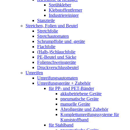
Sprühkleber
Klebstoffentferner
Industriereiniger
Stanzteile
Stretchen, Folien und Beutel
Stretchfolie
Stretchautomaten
Schrumpffolie und -geräte
Flachfolie
(Halb-)Schlauchfolie
PE-Beutel und Säcke
Folienschweissgeräte
Druckverschlussbeutel
Umreifen
Umreifungsautomaten
Umreifungsgeräte + Zubehör
für PP- und PET-Bänder
akkubetriebene Geräte
pneumatische Geräte
manuelle Geräte
Abrollgeräte und Zubehör
Komplettumreifungssysteme für
Kunststoffband
für Stahlband