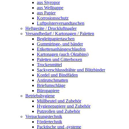
aus Styropor
aus Wellpappe
aus Papier
Korrosionsschutz
Luftpolsterversandtaschen
Heftgeräte / Druckluftnagler
Versandbedarf / Kartonagen / Paletten
Begleitpapiertaschen
Gummiringe- und bänder
Etikettenanhängeschlaufen
Kartonagen (auch Oktabins)
Paletten und Gitterboxen
Trockenmittel
Sackverschlussdrähte und Blitzbinder
Kordel und Bindfäden
Antirutschmatten
Briefumschläge
Büropapiere
Betriebshygiene
Müllbeutel und Zubehör
Hygienepapiere und Zubehör
Putzrollen und Zubehör
Verpackungstechnik
Fördertechnik
Packtische und -systeme