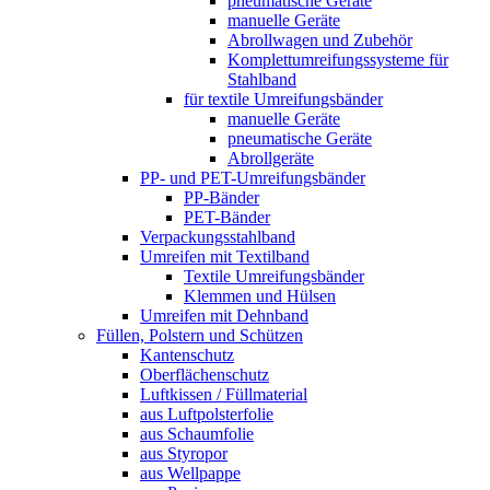
pneumatische Geräte
manuelle Geräte
Abrollwagen und Zubehör
Komplettumreifungssysteme für
Stahlband
für textile Umreifungsbänder
manuelle Geräte
pneumatische Geräte
Abrollgeräte
PP- und PET-Umreifungsbänder
PP-Bänder
PET-Bänder
Verpackungsstahlband
Umreifen mit Textilband
Textile Umreifungsbänder
Klemmen und Hülsen
Umreifen mit Dehnband
Füllen, Polstern und Schützen
Kantenschutz
Oberflächenschutz
Luftkissen / Füllmaterial
aus Luftpolsterfolie
aus Schaumfolie
aus Styropor
aus Wellpappe