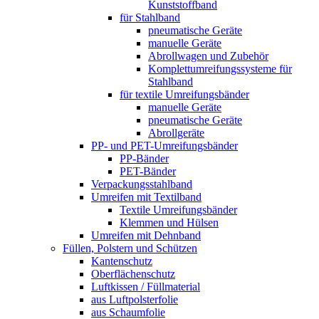
Kunststoffband
für Stahlband
pneumatische Geräte
manuelle Geräte
Abrollwagen und Zubehör
Komplettumreifungssysteme für
Stahlband
für textile Umreifungsbänder
manuelle Geräte
pneumatische Geräte
Abrollgeräte
PP- und PET-Umreifungsbänder
PP-Bänder
PET-Bänder
Verpackungsstahlband
Umreifen mit Textilband
Textile Umreifungsbänder
Klemmen und Hülsen
Umreifen mit Dehnband
Füllen, Polstern und Schützen
Kantenschutz
Oberflächenschutz
Luftkissen / Füllmaterial
aus Luftpolsterfolie
aus Schaumfolie