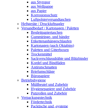
aus Styropor
aus Wellpappe
aus Papier
Korrosionsschutz
Luftpolsterversandtaschen
Heftgeräte / Druckluftnagler
Versandbedarf / Kartonagen / Paletten
Begleitpapiertaschen
Gummiringe- und bänder
Etikettenanhängeschlaufen
Kartonagen (auch Oktabins)
Paletten und Gitterboxen
Trockenmittel
Sackverschlussdrähte und Blitzbinder
Kordel und Bindfäden
Antirutschmatten
Briefumschläge
Büropapiere
Betriebshygiene
Müllbeutel und Zubehör
Hygienepapiere und Zubehör
Putzrollen und Zubehör
Verpackungstechnik
Fördertechnik
Packtische und -systeme