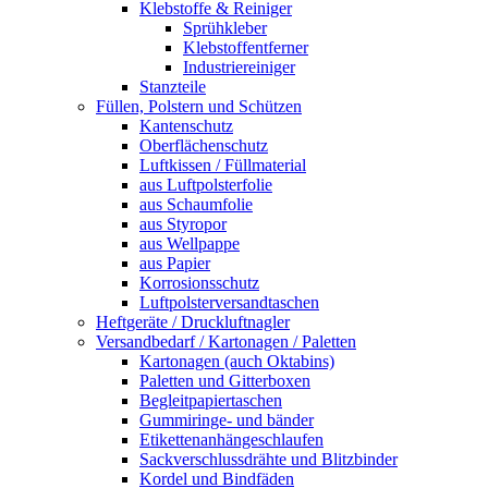
Klebstoffe & Reiniger
Sprühkleber
Klebstoffentferner
Industriereiniger
Stanzteile
Füllen, Polstern und Schützen
Kantenschutz
Oberflächenschutz
Luftkissen / Füllmaterial
aus Luftpolsterfolie
aus Schaumfolie
aus Styropor
aus Wellpappe
aus Papier
Korrosionsschutz
Luftpolsterversandtaschen
Heftgeräte / Druckluftnagler
Versandbedarf / Kartonagen / Paletten
Kartonagen (auch Oktabins)
Paletten und Gitterboxen
Begleitpapiertaschen
Gummiringe- und bänder
Etikettenanhängeschlaufen
Sackverschlussdrähte und Blitzbinder
Kordel und Bindfäden