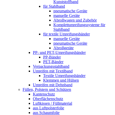
Kunststoffband
für Stahlband
pneumatische Geräte
manuelle Geräte
Abrollwagen und Zubehör
Komplettumreifungssysteme für
Stahlband
für textile Umreifungsbänder
manuelle Geräte
pneumatische Geräte
Abrollgeräte
PP- und PET-Umreifungsbänder
PP-Bänder
PET-Bänder
Verpackungsstahlband
Umreifen mit Textilband
Textile Umreifungsbänder
Klemmen und Hülsen
Umreifen mit Dehnband
Füllen, Polstern und Schützen
Kantenschutz
Oberflächenschutz
Luftkissen / Füllmaterial
aus Luftpolsterfolie
aus Schaumfolie