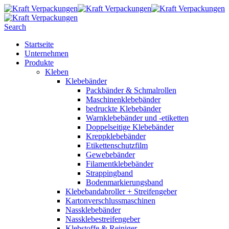
Search
Startseite
Unternehmen
Produkte
Kleben
Klebebänder
Packbänder & Schmalrollen
Maschinenklebebänder
bedruckte Klebebänder
Warnklebebänder und -etiketten
Doppelseitige Klebebänder
Kreppklebebänder
Etikettenschutzfilm
Gewebebänder
Filamentklebebänder
Strappingband
Bodenmarkierungsband
Klebebandabroller + Streifengeber
Kartonverschlussmaschinen
Nassklebebänder
Nassklebestreifengeber
Klebstoffe & Reiniger