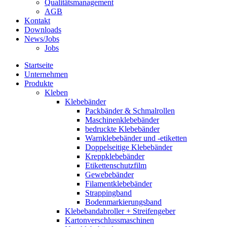
Qualitätsmanagement
AGB
Kontakt
Downloads
News/Jobs
Jobs
Startseite
Unternehmen
Produkte
Kleben
Klebebänder
Packbänder & Schmalrollen
Maschinenklebebänder
bedruckte Klebebänder
Warnklebebänder und -etiketten
Doppelseitige Klebebänder
Kreppklebebänder
Etikettenschutzfilm
Gewebebänder
Filamentklebebänder
Strappingband
Bodenmarkierungsband
Klebebandabroller + Streifengeber
Kartonverschlussmaschinen