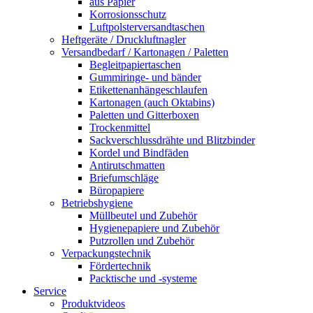
aus Papier
Korrosionsschutz
Luftpolsterversandtaschen
Heftgeräte / Druckluftnagler
Versandbedarf / Kartonagen / Paletten
Begleitpapiertaschen
Gummiringe- und bänder
Etikettenanhängeschlaufen
Kartonagen (auch Oktabins)
Paletten und Gitterboxen
Trockenmittel
Sackverschlussdrähte und Blitzbinder
Kordel und Bindfäden
Antirutschmatten
Briefumschläge
Büropapiere
Betriebshygiene
Müllbeutel und Zubehör
Hygienepapiere und Zubehör
Putzrollen und Zubehör
Verpackungstechnik
Fördertechnik
Packtische und -systeme
Service
Produktvideos