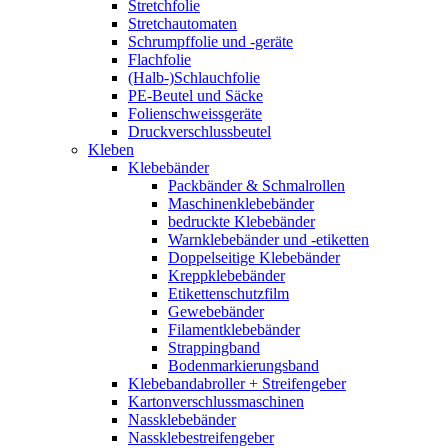
Stretchfolie
Stretchautomaten
Schrumpffolie und -geräte
Flachfolie
(Halb-)Schlauchfolie
PE-Beutel und Säcke
Folienschweissgeräte
Druckverschlussbeutel
Kleben
Klebebänder
Packbänder & Schmalrollen
Maschinenklebebänder
bedruckte Klebebänder
Warnklebebänder und -etiketten
Doppelseitige Klebebänder
Kreppklebebänder
Etikettenschutzfilm
Gewebebänder
Filamentklebebänder
Strappingband
Bodenmarkierungsband
Klebebandabroller + Streifengeber
Kartonverschlussmaschinen
Nassklebebänder
Nassklebestreifengeber