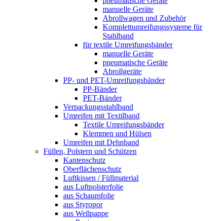
pneumatische Geräte
manuelle Geräte
Abrollwagen und Zubehör
Komplettumreifungssysteme für
Stahlband
für textile Umreifungsbänder
manuelle Geräte
pneumatische Geräte
Abrollgeräte
PP- und PET-Umreifungsbänder
PP-Bänder
PET-Bänder
Verpackungsstahlband
Umreifen mit Textilband
Textile Umreifungsbänder
Klemmen und Hülsen
Umreifen mit Dehnband
Füllen, Polstern und Schützen
Kantenschutz
Oberflächenschutz
Luftkissen / Füllmaterial
aus Luftpolsterfolie
aus Schaumfolie
aus Styropor
aus Wellpappe