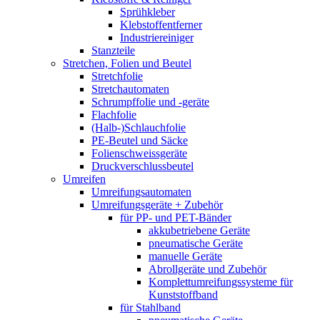
Sprühkleber
Klebstoffentferner
Industriereiniger
Stanzteile
Stretchen, Folien und Beutel
Stretchfolie
Stretchautomaten
Schrumpffolie und -geräte
Flachfolie
(Halb-)Schlauchfolie
PE-Beutel und Säcke
Folienschweissgeräte
Druckverschlussbeutel
Umreifen
Umreifungsautomaten
Umreifungsgeräte + Zubehör
für PP- und PET-Bänder
akkubetriebene Geräte
pneumatische Geräte
manuelle Geräte
Abrollgeräte und Zubehör
Komplettumreifungssysteme für
Kunststoffband
für Stahlband