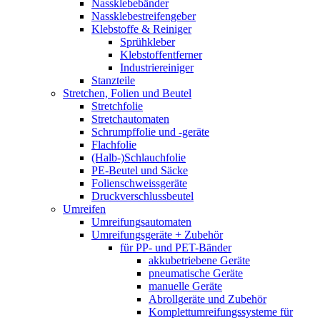
Nassklebebänder
Nassklebestreifengeber
Klebstoffe & Reiniger
Sprühkleber
Klebstoffentferner
Industriereiniger
Stanzteile
Stretchen, Folien und Beutel
Stretchfolie
Stretchautomaten
Schrumpffolie und -geräte
Flachfolie
(Halb-)Schlauchfolie
PE-Beutel und Säcke
Folienschweissgeräte
Druckverschlussbeutel
Umreifen
Umreifungsautomaten
Umreifungsgeräte + Zubehör
für PP- und PET-Bänder
akkubetriebene Geräte
pneumatische Geräte
manuelle Geräte
Abrollgeräte und Zubehör
Komplettumreifungssysteme für