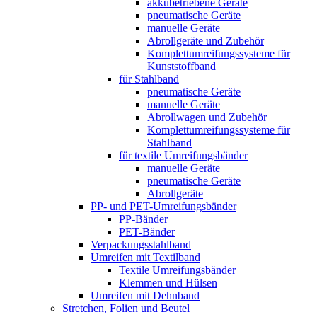
akkubetriebene Geräte
pneumatische Geräte
manuelle Geräte
Abrollgeräte und Zubehör
Komplett­umreifungs­systeme für
Kunststoffband
für Stahlband
pneumatische Geräte
manuelle Geräte
Abrollwagen und Zubehör
Komplett­umreifungs­systeme für
Stahlband
für textile Umreifungsbänder
manuelle Geräte
pneumatische Geräte
Abrollgeräte
PP- und PET-Umreifungsbänder
PP-Bänder
PET-Bänder
Verpackungsstahlband
Umreifen mit Textilband
Textile Umreifungsbänder
Klemmen und Hülsen
Umreifen mit Dehnband
Stretchen, Folien und Beutel