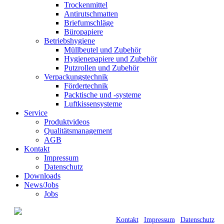
Trockenmittel
Antirutschmatten
Briefumschläge
Büropapiere
Betriebshygiene
Müllbeutel und Zubehör
Hygienepapiere und Zubehör
Putzrollen und Zubehör
Verpackungstechnik
Fördertechnik
Packtische und -systeme
Luftkissensysteme
Service
Produktvideos
Qualitätsmanagement
AGB
Kontakt
Impressum
Datenschutz
Downloads
News/Jobs
Jobs
© 2021 Kraft GmbH Verpackungen •
Römerweg 11 • 58513 Lüdenscheid |
Kontakt
|
Impressum
|
Datenschutz