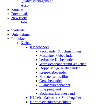
Qualitätsmanagement
AGB
Kontakt
Downloads
News/Jobs
Jobs
Startseite
Unternehmen
Produkte
Kleben
Klebebänder
Packbänder & Schmalrollen
Maschinenklebebänder
bedruckte Klebebänder
Warnklebebänder und -etiketten
Doppelseitige Klebebänder
Kreppklebebänder
Etikettenschutzfilm
Gewebebänder
Filamentklebebänder
Strappingband
Bodenmarkierungsband
Klebebandabroller + Streifengeber
Kartonverschlussmaschinen