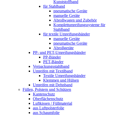
Kunststoffband
für Stahlband
pneumatische Geräte
manuelle Geräte
Abrollwagen und Zubehör
Komplettumreifungssysteme für
Stahlband
für textile Umreifungsbänder
manuelle Geräte
pneumatische Geräte
Abrollgeräte
PP- und PET-Umreifungsbänder
PP-Bänder
PET-Bänder
Verpackungsstahlband
Umreifen mit Textilband
Textile Umreifungsbänder
Klemmen und Hülsen
Umreifen mit Dehnband
Füllen, Polstern und Schützen
Kantenschutz
Oberflächenschutz
Luftkissen / Füllmaterial
aus Luftpolsterfolie
aus Schaumfolie