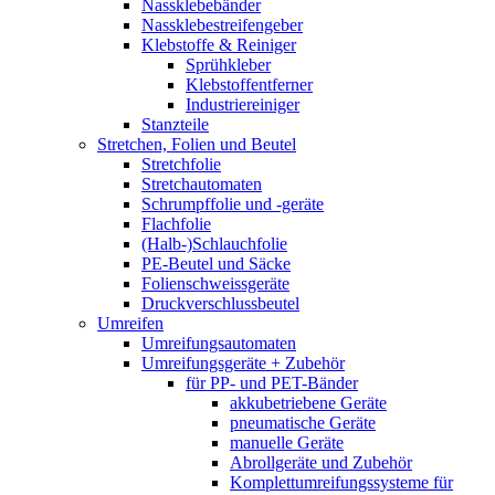
Nassklebebänder
Nassklebestreifengeber
Klebstoffe & Reiniger
Sprühkleber
Klebstoffentferner
Industriereiniger
Stanzteile
Stretchen, Folien und Beutel
Stretchfolie
Stretchautomaten
Schrumpffolie und -geräte
Flachfolie
(Halb-)Schlauchfolie
PE-Beutel und Säcke
Folienschweissgeräte
Druckverschlussbeutel
Umreifen
Umreifungsautomaten
Umreifungsgeräte + Zubehör
für PP- und PET-Bänder
akkubetriebene Geräte
pneumatische Geräte
manuelle Geräte
Abrollgeräte und Zubehör
Komplettumreifungssysteme für