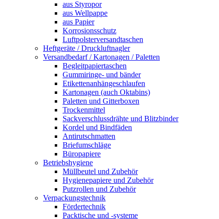
aus Styropor
aus Wellpappe
aus Papier
Korrosionsschutz
Luftpolsterversandtaschen
Heftgeräte / Druckluftnagler
Versandbedarf / Kartonagen / Paletten
Begleitpapiertaschen
Gummiringe- und bänder
Etikettenanhängeschlaufen
Kartonagen (auch Oktabins)
Paletten und Gitterboxen
Trockenmittel
Sackverschlussdrähte und Blitzbinder
Kordel und Bindfäden
Antirutschmatten
Briefumschläge
Büropapiere
Betriebshygiene
Müllbeutel und Zubehör
Hygienepapiere und Zubehör
Putzrollen und Zubehör
Verpackungstechnik
Fördertechnik
Packtische und -systeme