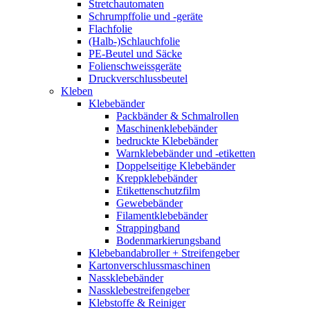
Stretchautomaten
Schrumpffolie und -geräte
Flachfolie
(Halb-)Schlauchfolie
PE-Beutel und Säcke
Folienschweissgeräte
Druckverschlussbeutel
Kleben
Klebebänder
Packbänder & Schmalrollen
Maschinenklebebänder
bedruckte Klebebänder
Warnklebebänder und -etiketten
Doppelseitige Klebebänder
Kreppklebebänder
Etikettenschutzfilm
Gewebebänder
Filamentklebebänder
Strappingband
Bodenmarkierungsband
Klebebandabroller + Streifengeber
Kartonverschlussmaschinen
Nassklebebänder
Nassklebestreifengeber
Klebstoffe & Reiniger