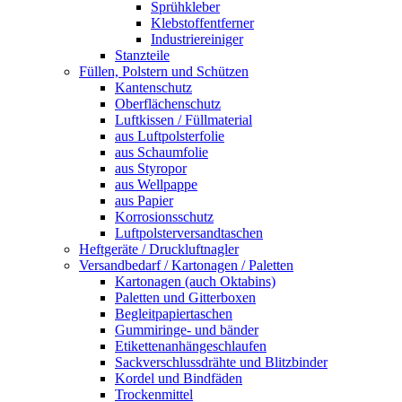
Sprühkleber
Klebstoffentferner
Industriereiniger
Stanzteile
Füllen, Polstern und Schützen
Kantenschutz
Oberflächenschutz
Luftkissen / Füllmaterial
aus Luftpolsterfolie
aus Schaumfolie
aus Styropor
aus Wellpappe
aus Papier
Korrosionsschutz
Luftpolsterversandtaschen
Heftgeräte / Druckluftnagler
Versandbedarf / Kartonagen / Paletten
Kartonagen (auch Oktabins)
Paletten und Gitterboxen
Begleitpapiertaschen
Gummiringe- und bänder
Etikettenanhängeschlaufen
Sackverschlussdrähte und Blitzbinder
Kordel und Bindfäden
Trockenmittel