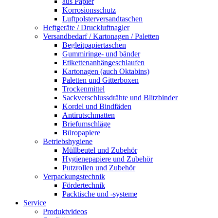
aus Papier
Korrosionsschutz
Luftpolsterversandtaschen
Heftgeräte / Druckluftnagler
Versandbedarf / Kartonagen / Paletten
Begleitpapiertaschen
Gummiringe- und bänder
Etikettenanhängeschlaufen
Kartonagen (auch Oktabins)
Paletten und Gitterboxen
Trockenmittel
Sackverschlussdrähte und Blitzbinder
Kordel und Bindfäden
Antirutschmatten
Briefumschläge
Büropapiere
Betriebshygiene
Müllbeutel und Zubehör
Hygienepapiere und Zubehör
Putzrollen und Zubehör
Verpackungstechnik
Fördertechnik
Packtische und -systeme
Service
Produktvideos