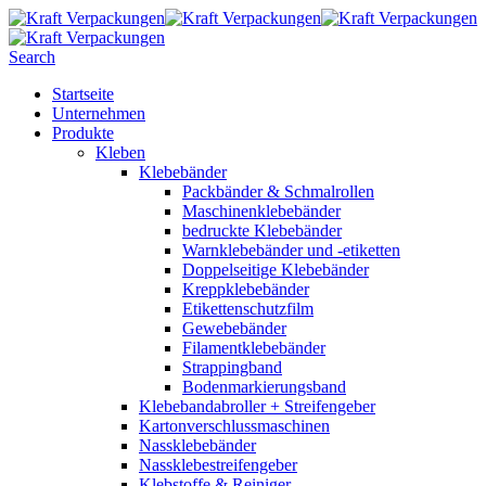
Search
Startseite
Unternehmen
Produkte
Kleben
Klebebänder
Packbänder & Schmalrollen
Maschinenklebebänder
bedruckte Klebebänder
Warnklebebänder und -etiketten
Doppelseitige Klebebänder
Kreppklebebänder
Etikettenschutzfilm
Gewebebänder
Filamentklebebänder
Strappingband
Bodenmarkierungsband
Klebebandabroller + Streifengeber
Kartonverschlussmaschinen
Nassklebebänder
Nassklebestreifengeber
Klebstoffe & Reiniger