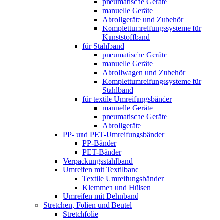
pneumatische Geräte
manuelle Geräte
Abrollgeräte und Zubehör
Komplett­umreifungs­systeme für
Kunststoffband
für Stahlband
pneumatische Geräte
manuelle Geräte
Abrollwagen und Zubehör
Komplett­umreifungs­systeme für
Stahlband
für textile Umreifungsbänder
manuelle Geräte
pneumatische Geräte
Abrollgeräte
PP- und PET-Umreifungsbänder
PP-Bänder
PET-Bänder
Verpackungsstahlband
Umreifen mit Textilband
Textile Umreifungsbänder
Klemmen und Hülsen
Umreifen mit Dehnband
Stretchen, Folien und Beutel
Stretchfolie