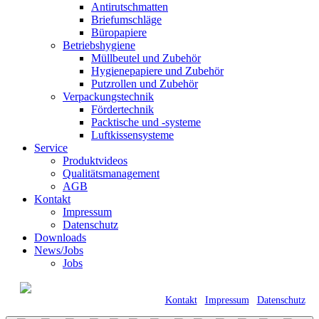
Antirutschmatten
Briefumschläge
Büropapiere
Betriebshygiene
Müllbeutel und Zubehör
Hygienepapiere und Zubehör
Putzrollen und Zubehör
Verpackungstechnik
Fördertechnik
Packtische und -systeme
Luftkissensysteme
Service
Produktvideos
Qualitätsmanagement
AGB
Kontakt
Impressum
Datenschutz
Downloads
News/Jobs
Jobs
© 2021 Kraft GmbH Verpackungen •
Römerweg 11 • 58513 Lüdenscheid |
Kontakt
|
Impressum
|
Datenschutz