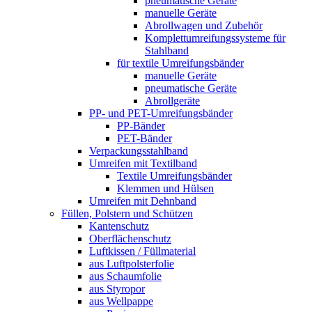
pneumatische Geräte
manuelle Geräte
Abrollwagen und Zubehör
Komplettumreifungssysteme für
Stahlband
für textile Umreifungsbänder
manuelle Geräte
pneumatische Geräte
Abrollgeräte
PP- und PET-Umreifungsbänder
PP-Bänder
PET-Bänder
Verpackungsstahlband
Umreifen mit Textilband
Textile Umreifungsbänder
Klemmen und Hülsen
Umreifen mit Dehnband
Füllen, Polstern und Schützen
Kantenschutz
Oberflächenschutz
Luftkissen / Füllmaterial
aus Luftpolsterfolie
aus Schaumfolie
aus Styropor
aus Wellpappe