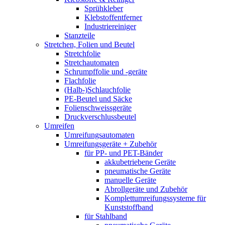
Sprühkleber
Klebstoffentferner
Industriereiniger
Stanzteile
Stretchen, Folien und Beutel
Stretchfolie
Stretchautomaten
Schrumpffolie und -geräte
Flachfolie
(Halb-)Schlauchfolie
PE-Beutel und Säcke
Folienschweissgeräte
Druckverschlussbeutel
Umreifen
Umreifungsautomaten
Umreifungsgeräte + Zubehör
für PP- und PET-Bänder
akkubetriebene Geräte
pneumatische Geräte
manuelle Geräte
Abrollgeräte und Zubehör
Komplettumreifungssysteme für
Kunststoffband
für Stahlband