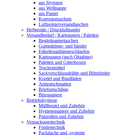
aus Styropor
aus Wellpappe
aus Papier
Korrosionsschutz
Luftpolsterversandtaschen
Heftgeräte / Druckluftnagler
Versandbedarf / Kartonagen / Paletten
Begleitpapiertaschen
Gummiringe- und bänder
Etikettenanhängeschlaufen
Kartonagen (auch Oktabins)
Paletten und Gitterboxen
Trockenmittel
Sackverschlussdrähte und Blitzbinder
Kordel und Bindfäden
Antirutschmatten
Briefumschläge
Büropapiere
Betriebshygiene
Müllbeutel und Zubehör
Hygienepapiere und Zubehör
Putzrollen und Zubehör
Verpackungstechnik
Fördertechnik
Packtische und -systeme