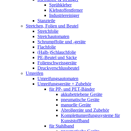
Sprühkleber
Klebstoffentferner
Industriereiniger
Stanzteile
Stretchen, Folien und Beutel
Stretchfolie
Stretchautomaten
Schrumpffolie und -geräte
Flachfolie
(Halb-)Schlauchfolie
PE-Beutel und Säcke
Folienschweissgeräte
Druckverschlussbeutel
Umreifen
Umreifungsautomaten
Umreifungsgeräte + Zubehör
für PP- und PET-Bänder
akkubetriebene Geräte
pneumatische Geräte
manuelle Geräte
Abrollgeräte und Zubehör
Komplettumreifungssysteme für
Kunststoffband
für Stahlband