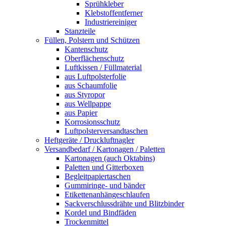
Sprühkleber
Klebstoffentferner
Industriereiniger
Stanzteile
Füllen, Polstern und Schützen
Kantenschutz
Oberflächenschutz
Luftkissen / Füllmaterial
aus Luftpolsterfolie
aus Schaumfolie
aus Styropor
aus Wellpappe
aus Papier
Korrosionsschutz
Luftpolsterversandtaschen
Heftgeräte / Druckluftnagler
Versandbedarf / Kartonagen / Paletten
Kartonagen (auch Oktabins)
Paletten und Gitterboxen
Begleitpapiertaschen
Gummiringe- und bänder
Etikettenanhängeschlaufen
Sackverschlussdrähte und Blitzbinder
Kordel und Bindfäden
Trockenmittel