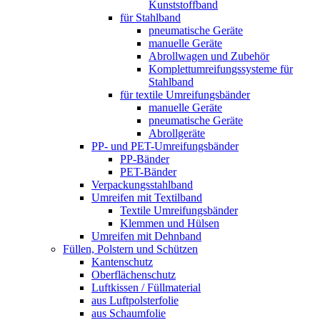
Kunststoffband
für Stahlband
pneumatische Geräte
manuelle Geräte
Abrollwagen und Zubehör
Komplettumreifungssysteme für
Stahlband
für textile Umreifungsbänder
manuelle Geräte
pneumatische Geräte
Abrollgeräte
PP- und PET-Umreifungsbänder
PP-Bänder
PET-Bänder
Verpackungsstahlband
Umreifen mit Textilband
Textile Umreifungsbänder
Klemmen und Hülsen
Umreifen mit Dehnband
Füllen, Polstern und Schützen
Kantenschutz
Oberflächenschutz
Luftkissen / Füllmaterial
aus Luftpolsterfolie
aus Schaumfolie