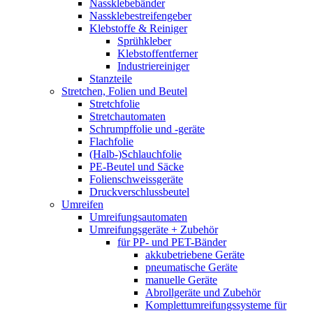
Nassklebebänder
Nassklebestreifengeber
Klebstoffe & Reiniger
Sprühkleber
Klebstoffentferner
Industriereiniger
Stanzteile
Stretchen, Folien und Beutel
Stretchfolie
Stretchautomaten
Schrumpffolie und -geräte
Flachfolie
(Halb-)Schlauchfolie
PE-Beutel und Säcke
Folienschweissgeräte
Druckverschlussbeutel
Umreifen
Umreifungsautomaten
Umreifungsgeräte + Zubehör
für PP- und PET-Bänder
akkubetriebene Geräte
pneumatische Geräte
manuelle Geräte
Abrollgeräte und Zubehör
Komplettumreifungssysteme für