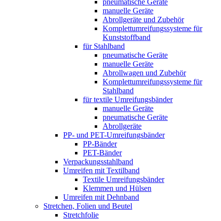
pneumatische Geräte
manuelle Geräte
Abrollgeräte und Zubehör
Komplett­umreifungs­systeme für
Kunststoffband
für Stahlband
pneumatische Geräte
manuelle Geräte
Abrollwagen und Zubehör
Komplett­umreifungs­systeme für
Stahlband
für textile Umreifungsbänder
manuelle Geräte
pneumatische Geräte
Abrollgeräte
PP- und PET-Umreifungsbänder
PP-Bänder
PET-Bänder
Verpackungsstahlband
Umreifen mit Textilband
Textile Umreifungsbänder
Klemmen und Hülsen
Umreifen mit Dehnband
Stretchen, Folien und Beutel
Stretchfolie