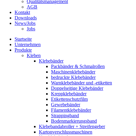
Qualitätsmanagement
AGB
Kontakt
Downloads
News/Jobs
Jobs
Startseite
Unternehmen
Produkte
Kleben
Klebebänder
Packbänder & Schmalrollen
Maschinenklebebänder
bedruckte Klebebänder
Warnklebebänder und -etiketten
Doppelseitige Klebebänder
Kreppklebebänder
Etikettenschutzfilm
Gewebebänder
Filamentklebebänder
Strappingband
Bodenmarkierungsband
Klebebandabroller + Streifengeber
Kartonverschlussmaschinen