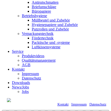
Antirutschmatten
Briefumschläge
Büropapiere
Betriebshygiene
Müllbeutel und Zubehör
Hygienepapiere und Zubehör
Putzrollen und Zubehör
Verpackungstechnik
Fördertechnik
Packtische und -systeme
Luftkissensysteme
Service
Produktvideos
Qualitätsmanagement
AGB
Kontakt
Impressum
Datenschutz
Downloads
News/Jobs
Jobs
© 2021 Kraft GmbH Verpackungen •
Römerweg 11 • 58513 Lüdenscheid |
Kontakt
|
Impressum
|
Datenschutz