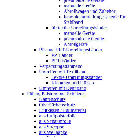
pneumatische Geräte
manuelle Geräte
Abrollwagen und Zubehör
Komplettumreifungssysteme für
Stahlband
für textile Umreifungsbänder
manuelle Geräte
pneumatische Geräte
Abrollgeräte
PP- und PET-Umreifungsbänder
PP-Bänder
PET-Bänder
Verpackungsstahlband
Umreifen mit Textilband
Textile Umreifungsbänder
Klemmen und Hülsen
Umreifen mit Dehnband
Füllen, Polstern und Schützen
Kantenschutz
Oberflächenschutz
Luftkissen / Füllmaterial
aus Luftpolsterfolie
aus Schaumfolie
aus Styropor
aus Wellpappe