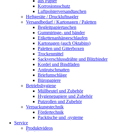
aus Papier
Korrosionsschutz
Luftpolsterversandtaschen
Heftgeräte / Druckluftnagler
Versandbedarf / Kartonagen / Paletten
Begleitpapiertaschen
Gummiringe- und bänder
Etikettenanhängeschlaufen
Kartonagen (auch Oktabins)
Paletten und Gitterboxen
Trockenmittel
Sackverschlussdrähte und Blitzbinder
Kordel und Bindfäden
Antirutschmatten
Briefumschläge
Büropapiere
Betriebshygiene
Müllbeutel und Zubehör
Hygienepapiere und Zubehör
Putzrollen und Zubehör
Verpackungstechnik
Fördertechnik
Packtische und -systeme
Service
Produktvideos