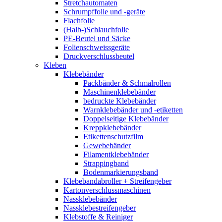
Stretchautomaten
Schrumpffolie und -geräte
Flachfolie
(Halb-)Schlauchfolie
PE-Beutel und Säcke
Folienschweissgeräte
Druckverschlussbeutel
Kleben
Klebebänder
Packbänder & Schmalrollen
Maschinenklebebänder
bedruckte Klebebänder
Warnklebebänder und -etiketten
Doppelseitige Klebebänder
Kreppklebebänder
Etikettenschutzfilm
Gewebebänder
Filamentklebebänder
Strappingband
Bodenmarkierungsband
Klebebandabroller + Streifengeber
Kartonverschlussmaschinen
Nassklebebänder
Nassklebestreifengeber
Klebstoffe & Reiniger