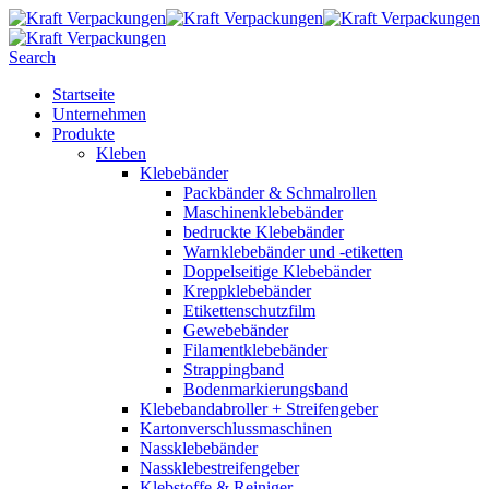
Search
Startseite
Unternehmen
Produkte
Kleben
Klebebänder
Packbänder & Schmalrollen
Maschinenklebebänder
bedruckte Klebebänder
Warnklebebänder und -etiketten
Doppelseitige Klebebänder
Kreppklebebänder
Etikettenschutzfilm
Gewebebänder
Filamentklebebänder
Strappingband
Bodenmarkierungsband
Klebebandabroller + Streifengeber
Kartonverschlussmaschinen
Nassklebebänder
Nassklebestreifengeber
Klebstoffe & Reiniger